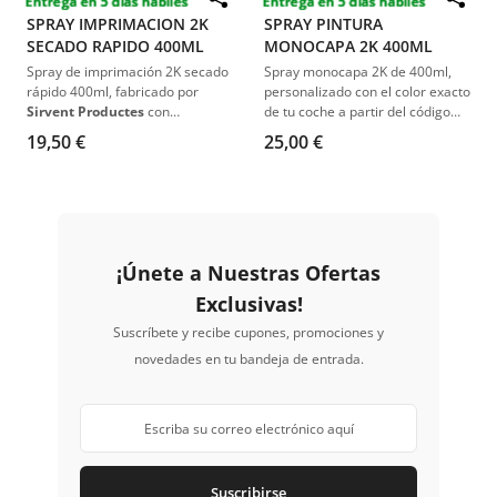
Entrega en 5 días hábiles
Entrega en 5 días hábiles
Destacado
Destacado
para barnizar.
SPRAY IMPRIMACION 2K
SPRAY PINTURA
SECADO RAPIDO 400ML
MONOCAPA 2K 400ML
Spray de imprimación 2K secado
Spray monocapa 2K de 400ml,
rápido 400ml, fabricado por
personalizado con el color exacto
Sirvent Productes
con
de tu coche a partir del código
catalizador y disolvente
original. Sistema catalizado, fácil
19,50 €
25,00 €
incorporados
. Ideal para
de aplicar, con acabado
reparar, sellar y preparar
profesional. Ideal para
superficies metálicas antes de
reparaciones rápidas en
aplicar pintura. Gran adherencia
carrocería de vehículos con
y resistencia.
colores sólidos.
¡Únete a Nuestras Ofertas
Exclusivas!
Suscríbete y recibe cupones, promociones y
novedades en tu bandeja de entrada.
Suscribirse