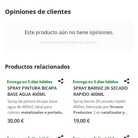
Opiniones de clientes
Este producto aún no tiene opiniones.
Inicia sesión para dejar tu opinión.
Productos relacionados
Entrega en 5 días hábiles
Entrega en 5 días hábiles
Destacado
Destacado
SPRAY PINTURA BICAPA
SPRAY BARNIZ 2K SECADO
BASE AGUA 400ML
RAPIDO 400ML
Spray de pintura bicapa base
Spray barniz 2K secado rápido
agua de 400ml, ideal para
400ml, fabricado por
Sirvent
colores
metalizados o perlados
.
Productes
. Con
catalizador y
Fabricado por Sirvent Productes
disolvente incorporados
, ofrece
30,00 €
19,00 €
con la fórmula exacta según el
brillo intenso
,
resistencia UV
y
código de color original del
alta durabilidad
. Ideal para
coche
. Acabado profesional listo
acabados en
automoción
.