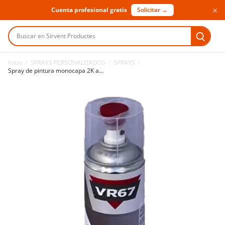
×
Cuenta profesional gratis
Solicitar →
Buscar en Sirvent Productes
Inicio
/
SPRAYS PERSONALIZADOS
/
SPRAYS
/
Spray de pintura monocapa 2K a medida 400 ml