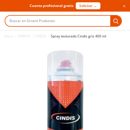
×
Cuenta profesional gratis
Solicitar →
Buscar en Sirvent Productes
Inicio
/
SPRAYS
/
CINDIS
/
Spray texturado Cindis gris 400 ml