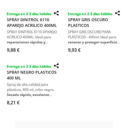
eficaz
contra la
corrosión y el
excelente adherencia
y
no
desgaste
debido a
piedras y
afecta el lijado
.
Entrega en 2-3 días hábiles
Entrega en 2-3 días hábiles
gravilla
. Adecuado para
SPRAY DINITROL 6110
SPRAY GRIS OSCURO
superficies secas y libres de
APAREJO ACRILICO 400ML
PLASTICOS
polvo, grasa y aceite
.
SPRAY DINITROL 6110 APAREJO
SPRAY GRIS OSCURO PARA
ACRILICO 400ML: Ideal para
PLÁSTICOS - 400ml: Ideal para
reparaciones rápidas y
renovar y proteger superficies
efectivas
.
Alta adhesión, fácil
plásticas
. De
secado rápido y
9,88 €
9,93 €
aplicación en dos capas
, y
excelente adherencia
, este
excelente compatibilidad
con
spray proporciona un
acabado
la
mayoría de pinturas
.
semi-mate duradero y
Entrega en 2-3 días hábiles
resistente a la fricción
.
SPRAY NEGRO PLASTICOS
400 ML
Spray de alta calidad para
plásticos, 400 ml, color negro.
Secado rápido, excelente
adherencia
en
metal, madera
y
8,21 €
plástico
. Ideal para
restaurar
piezas
de
vehículos
.