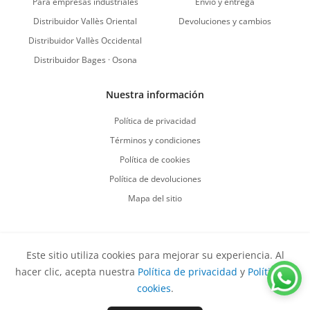
Para empresas industriales
Envío y entrega
Distribuidor Vallès Oriental
Devoluciones y cambios
Distribuidor Vallès Occidental
Distribuidor Bages · Osona
Nuestra información
Política de privacidad
Términos y condiciones
Política de cookies
Política de devoluciones
Mapa del sitio
Este sitio utiliza cookies para mejorar su experiencia. Al
Vuelve al comienzo
hacer clic, acepta nuestra
Política de privacidad
y
Política de
Derechos de autor
©
2026
Sirvent Productes S.L.
Todos los
cookies
.
derechos reservados