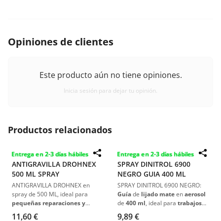
Opiniones de clientes
Este producto aún no tiene opiniones.
Inicia sesión para dejar tu opinión.
Productos relacionados
Entrega en 2-3 días hábiles
Entrega en 2-3 días hábiles
ANTIGRAVILLA DROHNEX
SPRAY DINITROL 6900
500 ML SPRAY
NEGRO GUIA 400 ML
ANTIGRAVILLA DROHNEX en
SPRAY DINITROL 6900 NEGRO:
spray de 500 ML, ideal para
Guía
de
lijado mate
en
aerosol
pequeñas reparaciones y
de
400 ml
, ideal para
trabajos
proyectos DIY
.
Fácil de usar
,
de pintura
y
reparación
11,60 €
9,89 €
proporciona una
protección
automotriz
.
Secado rápido,