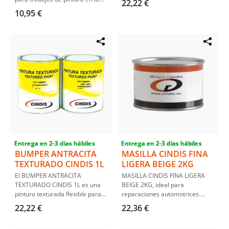
22,22 €
piezas plásticas de vehículos.
industria y automoción. Facilita
10,95 €
Ofrece un acabado texturizado
difuminados perfectos y una
de grano bajo a medio y se
aplicación uniforme.
aplica directamente sin
necesidad de imprimación.
Entrega en 2-3 días hábiles
Entrega en 2-3 días hábiles
BUMPER ANTRACITA
MASILLA CINDIS FINA
TEXTURADO CINDIS 1L
LIGERA BEIGE 2KG
El BUMPER ANTRACITA
MASILLA CINDIS FINA LIGERA
TEXTURADO CINDIS 1L es una
BEIGE 2KG, ideal para
pintura texturada flexible para
reparaciones automotrices.
plásticos, ideal para
Fácil aplicación y lijado,
22,22 €
22,36 €
parachoques. Ofrece un
proporciona un acabado sin
acabado antracita fino y
poros y buena adherencia. Apto