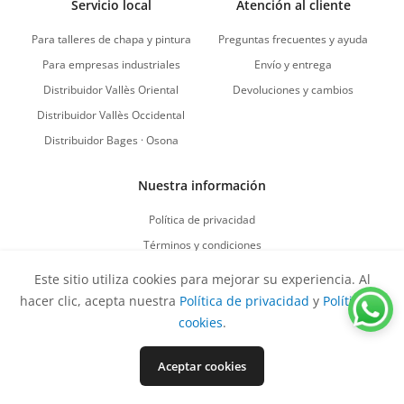
Servicio local
Atención al cliente
Para talleres de chapa y pintura
Preguntas frecuentes y ayuda
Para empresas industriales
Envío y entrega
Distribuidor Vallès Oriental
Devoluciones y cambios
Distribuidor Vallès Occidental
Distribuidor Bages · Osona
Nuestra información
Política de privacidad
Términos y condiciones
Política de cookies
Este sitio utiliza cookies para mejorar su experiencia. Al
Política de devoluciones
hacer clic, acepta nuestra
Política de privacidad
y
Política de
Mapa del sitio
cookies
.
Aceptar cookies
Vuelve al comienzo