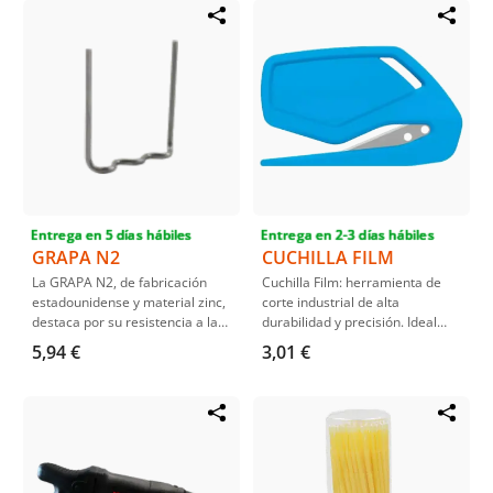
uniforme, adecuado para
para chapas de acero, aluminio
superficies no imprimadas. Su
y más, ofrece propiedades de
fórmula de alta calidad asegura
relleno excepcionales y rápido
una rápida adherencia y
secado (20-30 min).
durabilidad en metal, madera y
plástico.
Entrega en 5 días hábiles
Entrega en 2-3 días hábiles
GRAPA N2
CUCHILLA FILM
La GRAPA N2, de fabricación
Cuchilla Film: herramienta de
estadounidense y material zinc,
corte industrial de alta
destaca por su resistencia a la
durabilidad y precisión. Ideal
corrosión y robustez. Con un
para procesos de envasado y
5,94 €
3,01 €
espesor de 2.0 mm, esta grapa
empaquetado, ofreciendo
para tuberías eléctricas es ideal
cortes limpios y eficientes.
para instalaciones seguras,
Fabricada con materiales de
certificada por UL-E481319 y
primera calidad.
ofrecida por la marca OKAIL.