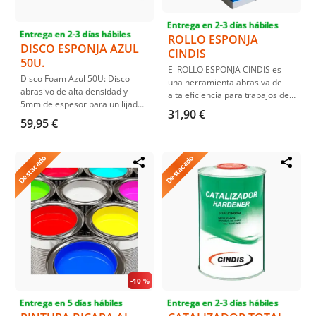
Entrega en 2-3 días hábiles
Entrega en 2-3 días hábiles
ROLLO ESPONJA
DISCO ESPONJA AZUL
CINDIS
50U.
El ROLLO ESPONJA CINDIS es
Disco Foam Azul 50U: Disco
una herramienta abrasiva de
abrasivo de alta densidad y
alta eficiencia para trabajos de
5mm de espesor para un lijado
acabado en superficies curvas.
31,90 €
cómodo y duradero. Disponible
Disponibles en diferentes
59,95 €
en diferentes granos. Ideal para
granos de lija. Ofrece
matear superficies y reducir
flexibilidad y fácil manejo,
huellas de lijado. Para
siendo ideal para pinturas y
Destacado
Destacado
preparación antes de la pintura.
barnices en áreas de difícil
Uso versátil en automoción,
acceso.
decoración e industria.
-
10 %
Entrega en 5 días hábiles
Entrega en 2-3 días hábiles