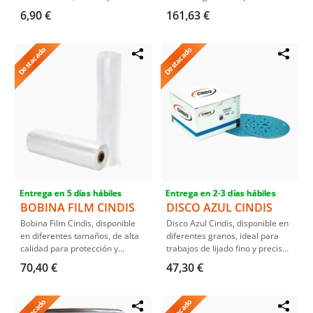
reparaciones de plástico en
mayor productividad y un lijado
6,90 €
161,63 €
automóviles y compatibles con
de alta calidad en diversos
varias máquinas de reparación.
sustratos.
Destacado
Destacado
Entrega en 5 días hábiles
Entrega en 2-3 días hábiles
BOBINA FILM CINDIS
DISCO AZUL CINDIS
Bobina Film Cindis, disponible
Disco Azul Cindis, disponible en
en diferentes tamaños, de alta
diferentes granos, ideal para
calidad para protección y
trabajos de lijado fino y preciso.
embalaje, ideal para una
Calidad superior para
70,40 €
47,30 €
variedad de aplicaciones
resultados profesionales en
industriales y comerciales.
superficies variadas.
Resistente y duradera, ofrece
Destacado
Destacado
una protección eficaz.