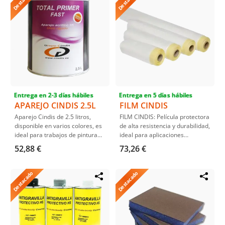
Entrega en 2-3 días hábiles
Entrega en 5 días hábiles
APAREJO CINDIS 2.5L
FILM CINDIS
Aparejo Cindis de 2.5 litros,
FILM CINDIS: Película protectora
disponible en varios colores, es
de alta resistencia y durabilidad,
ideal para trabajos de pintura
ideal para aplicaciones
automotriz. Ofrece un secado
industriales y automotrices,
52,88 €
73,26 €
rápido en tan solo una hora sin
asegurando una protección
necesidad de calor,
superior y un acabado
proporcionando un acabado de
impecable.
Destacado
Destacado
alto espesor y calidad