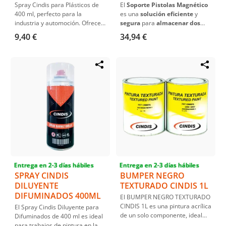
Spray Cindis para Plásticos de
El
Soporte Pistolas Magnético
400 ml, perfecto para la
es una
solución eficiente
y
industria y automoción. Ofrece
segura
para
almacenar dos
un acabado duradero y
pistolas
de
pulverización
.
9,40 €
34,94 €
resistente en superficies
Fabricado en
metal resistente
,
plásticas.
con un
atractivo color rojo
, este
soporte cuenta con
potentes
imanes que facilitan su
instalación y movilidad
dentro de la cabina de
pulverización
.
Entrega en 2-3 días hábiles
Entrega en 2-3 días hábiles
SPRAY CINDIS
BUMPER NEGRO
DILUYENTE
TEXTURADO CINDIS 1L
DIFUMINADOS 400ML
El BUMPER NEGRO TEXTURADO
CINDIS 1L es una pintura acrílica
El Spray Cindis Diluyente para
de un solo componente, ideal
Difuminados de 400 ml es ideal
para recubrir paragolpes y
para trabajos de pintura en la