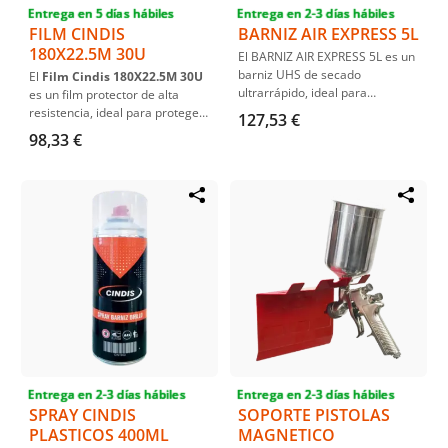
Entrega en 5 días hábiles
Entrega en 2-3 días hábiles
FILM CINDIS
BARNIZ AIR EXPRESS 5L
180X22.5M 30U
El BARNIZ AIR EXPRESS 5L es un
barniz UHS de secado
El
Film Cindis 180X22.5M 30U
ultrarrápido, ideal para
es un film protector de alta
procesos de repintado en
resistencia, ideal para proteger
127,53 €
vehículos. No necesita horno y
superficies durante trabajos de
98,33 €
cura en solo 40 minutos a 20 °C.
pintura y reparaciones. Su
Compatible con pinturas base
tamaño y grosor ofrecen
agua y solvente, es perfecto
cobertura completa y
para reparaciones rápidas y
durabilidad.
eficientes.
Entrega en 2-3 días hábiles
Entrega en 2-3 días hábiles
SPRAY CINDIS
SOPORTE PISTOLAS
PLASTICOS 400ML
MAGNETICO