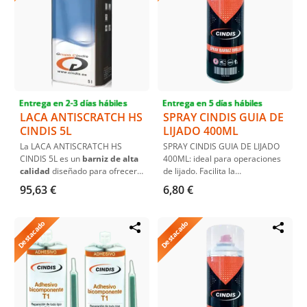
Entrega en 2-3 días hábiles
Entrega en 5 días hábiles
LACA ANTISCRATCH HS
SPRAY CINDIS GUIA DE
CINDIS 5L
LIJADO 400ML
La LACA ANTISCRATCH HS
SPRAY CINDIS GUIA DE LIJADO
CINDIS 5L es un
barniz de alta
400ML: ideal para operaciones
calidad
diseñado para ofrecer
de lijado. Facilita la
una
resistencia superior
contra
identificación de defectos y
95,63 €
6,80 €
rayones. Ideal para
utilizar con
desniveles. Disponible en blanco
la PINTURA BICAPA AL AGUA
y negro.
RFU
, este barniz asegura una
Destacado
Destacado
durabilidad excepcional y un
acabado brillante
cuando se
mezcla 2:1 con CATALIZADOR
LACA CINDIS
.