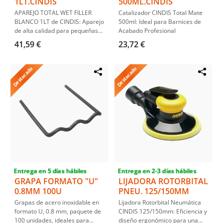
1LT.CINDIS
500ML.CINDIS
APAREJO TOTAL WET FILLER
Catalizador CINDIS Total Mate
BLANCO 1LT de CINDIS: Aparejo
500ml: Ideal para Barnices de
de alta calidad para pequeñas
Acabado Profesional
reparaciones, de fácil aplicación
41,59 €
23,72 €
sin necesidad de lijar ni esperar
a que seque.
Destacado
Destacado
Entrega en 5 días hábiles
Entrega en 2-3 días hábiles
GRAPA FORMATO "U"
LIJADORA ROTORBITAL
0.8MM 100U
PNEU. 125/150MM
Grapas de acero inoxidable en
Lijadora Rotorbital Neumática
formato U, 0.8 mm, paquete de
CINDIS 125/150mm: Eficiencia y
100 unidades, ideales para
diseño ergonómico para una