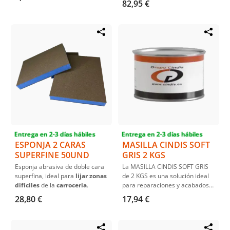
superficies de metal.
82,95 €
excelente adhesión y
durabilidad.
Entrega en 2-3 días hábiles
Entrega en 2-3 días hábiles
ESPONJA 2 CARAS
MASILLA CINDIS SOFT
SUPERFINE 50UND
GRIS 2 KGS
Esponja abrasiva de doble cara
La MASILLA CINDIS SOFT GRIS
superfina, ideal para
lijar zonas
de 2 KGS es una solución ideal
difíciles
de la
carrocería
.
para reparaciones y acabados
automotrices. Ofrece una
28,80 €
17,94 €
excelente adherencia en
diversos materiales, destacando
por su fácil aplicación y lijado.