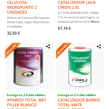
CELULOSA
CATALIZADOR LACA
MICROPUNTO 2
CINDIS 2.5L
UNIDADES
El CATALIZADOR LACA CINDIS
2.5L es esencial para lograr un
Bobina de Celulosa Micropunto:
acabado perfecto con el
Barniz
Doble Capa, Súper Absorbente,
Laca Antiscratch HS Cindis
.
2 Unidades
67,16 €
Disponible en versiones de
32,50 €
secado Estándar, Rápido y
Lento
, se adapta a diversas
condiciones ambientales,
Destacado
Destacado
asegurando un resultado
impecable cuando se
mezcla en
proporción 2:1
.
Entrega en 2-3 días hábiles
Entrega en 2-3 días hábiles
APAREJO TOTAL WET
CATALIZADOR BARNIZ
FILLER BLANCO
TOTAL MATE