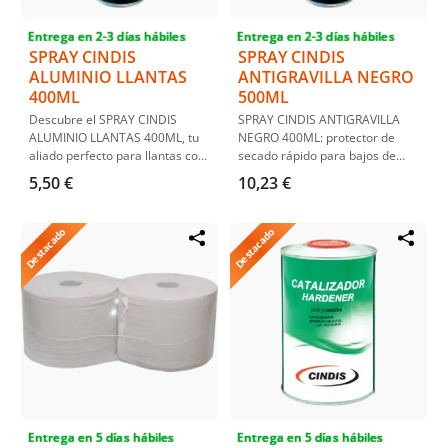
Entrega en 2-3 días hábiles
Entrega en 2-3 días hábiles
SPRAY CINDIS
SPRAY CINDIS
ALUMINIO LLANTAS
ANTIGRAVILLA NEGRO
400ML
500ML
Descubre el SPRAY CINDIS
SPRAY CINDIS ANTIGRAVILLA
ALUMINIO LLANTAS 400ML, tu
NEGRO 400ML: protector de
aliado perfecto para llantas con
secado rápido para bajos de
un acabado impecable. Este
vehículos, resistente a la
5,50 €
10,23 €
esmalte acrílico de alta calidad
abrasión y corrosión, ideal para
ofrece un acabado directo sin
chasis y cavidades. Alta
necesidad de barniz, ideal para
cobertura, repintable y
Destacado
Destacado
reparar y embellecer llantas y
ecológico.
partes de carrocería.
Transforma tus llantas en
minutos con su fácil aplicación
Entrega en 5 días hábiles
Entrega en 5 días hábiles