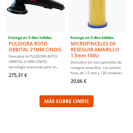
Entrega en 5 días hábiles
Entrega en 5 días hábiles
PULIDORA ROTO-
MICROPINCELES DE
ORBITAL 21MM CINDIS
RESEGUIR AMARILLO
1.5mm 100U
Descubre la PULIDORA ROTO-
ORBITAL 21MM CINDIS:
Descubre los micropinceles de
tecnología avanzada para un
reseguir amarillos, con puntas
pulido perfecto. Con su órbita de
finas de 1.5 mm y 100 unidades
275,31 €
21mm, reduce hologramas y
por paquete. Ideales para
20,66 €
temperatura, ideal para
retoques precisos en pintura,
desbaste y abrillantado. Baja
estos pinceles desechables son
vibración para menos fatiga,
perfectos para talleres de
incluye plato y bolsa de
automoción y hobbies,
MÁS SOBRE CINDIS
transporte para máxima
facilitando la reparación y
conveniencia.
repintado de pequeños daños
en carrocerías.