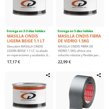
Entrega en 2-3 días hábiles
Entrega en 5 días hábiles
MASILLA CINDIS
MASILLA CINDIS FIBRA
LIGERA BEIGE 1.1 LT
DE VIDRIO 1.5KG
Descubre MASILLA CINDIS
MASILLA CINDIS FIBRA DE
LIGERA BEIGE 1.1 LT, tu aliado
VIDRIO 1.5KG ofrece una
en reparaciones y acabados de
solución robusta y flexible para
calidad. Con alto poder de
reparaciones en fibra de vidrio y
17,17 €
22,99 €
relleno y fácil lijado, esta masilla
poliéster. De fácil aplicación,
es ideal para trabajos
esta masilla de poliéster
profesionales y de bricolaje.
insaturado es ideal para
Asegura resultados óptimos en
trabajos de relleno y
menos tiempo y con mayor
reforzamiento, asegurando una
eficiencia.
reparación duradera y eficiente.