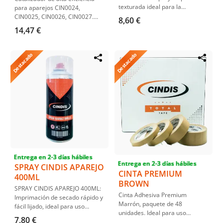
texturada ideal para la
para aparejos CIN0024,
restauración y reparación de
CIN0025, CIN0026, CIN0027.
8,60 €
superficies plásticas en
Ideal para procesos de pintura
14,47 €
vehículos. Su composición
automotriz, asegura una mezcla
incluye resinas sintéticas y
homogénea y un secado rápido.
cargas minerales, ofreciendo un
Destacado
Destacado
acabado texturado fino y
profesional. Es especialmente
útil en paragolpes y taloneras,
adaptándose a diversas
superficies de plástico no
imprimadas. El contenido de
400ml asegura una cobertura
amplia y efectiva​.
Entrega en 2-3 días hábiles
Entrega en 2-3 días hábiles
SPRAY CINDIS APAREJO
CINTA PREMIUM
400ML
BROWN
SPRAY CINDIS APAREJO 400ML:
Cinta Adhesiva Premium
Imprimación de secado rápido y
Marrón, paquete de 48
fácil lijado, ideal para uso
unidades. Ideal para uso
profesional en automoción y
7,80 €
industrial y doméstico, ofrece