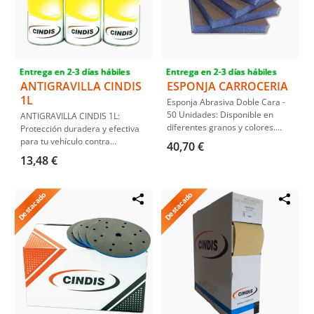
Entrega en 2-3 días hábiles
Entrega en 2-3 días hábiles
ANTIGRAVILLA CINDIS
ESPONJA CARROCERIA
1L
Esponja Abrasiva Doble Cara -
50 Unidades: Disponible en
ANTIGRAVILLA CINDIS 1L:
diferentes granos y colores.
Protección duradera y efectiva
Ideal para lijar zonas difíciles en
para tu vehículo contra
40,70 €
carrocerías, esta esponja de
impactos y corrosión. Fácil
13,48 €
doble cara es ligera, flexible y se
aplicación y secado rápido.
adapta a contornos. Supera al
Disponible en Blanco, Negro y
papel de lija en acabados y es
Gris.
Destacado
Destacado
resistente a pliegues.