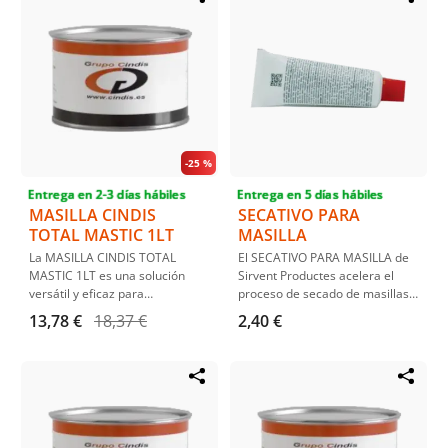
Ideal para profesionales que
buscan resultados de alta
calidad.
-
25 %
Entrega en 2-3 días hábiles
Entrega en 5 días hábiles
MASILLA CINDIS
SECATIVO PARA
TOTAL MASTIC 1LT
MASILLA
La MASILLA CINDIS TOTAL
El SECATIVO PARA MASILLA de
MASTIC 1LT es una solución
Sirvent Productes acelera el
versátil y eficaz para
proceso de secado de masillas,
reparaciones y acabados
asegurando un acabado rápido
13,78 €
18,37 €
2,40 €
automotrices. Destaca por su
y eficiente. Ideal para uso
facilidad de lijado y su
automotriz e industrial, este
propiedad de no dejar poros,
secativo es la solución perfecta
asegurando acabados suaves y
para trabajos que requieren
duraderos en toda reparación
resultados rápidos y duraderos.
de carrocería.