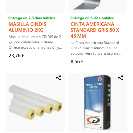
Entrega en 2-3 días hábiles
Entrega en 5 días hábiles
MASILLA CINDIS
CINTA AMERICANA
ALUMINIO 2KG
STANDARD GRIS 50 X
48 MM
Masilla de aluminio CINDIS de 2
kg, con catalizador incluido.
La Cinta Americana Standard
Ofrece excepcional adhesión y
Gris (50mm x 48mm) es una
dureza, resistente al agua,
solución versátil para uso en
23,76 €
carburantes y aceites. Ideal
interiores y exteriores.
8,56 €
para rellenar irregularidades y
Fabricada con un adhesivo de
proporcionar protección
caucho natural, esta cinta
anticorrosiva. Fácil de aplicar y
multiusos ofrece excelente
lijar, garantiza una estructura
adherencia en diversas
laminar perfecta.
superficies y es resistente al
agua.