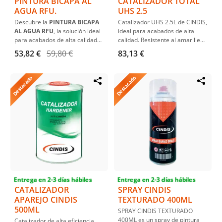
PINTURA BICAPA AL
CATALIZADOR TOTAL
AGUA RFU.
UHS 2.5
Descubre la
PINTURA BICAPA
Catalizador UHS 2.5L de CINDIS,
AL AGUA RFU
, la solución ideal
ideal para acabados de alta
para acabados de alta calidad
calidad. Resistente al amarilleo,
en el sector automotriz e
compatible con productos bajos
53,82 €
59,80 €
83,13 €
industrial. Disponible en
todos
en VOC.
los RALs, lista para usar y en
envases de 1L, 4L o 20L
.
Destacado
Destacado
Perfecta
combinación con
Barniz LACA ANTISCRATCH HS
para un brillo excepcional.
Entrega en 2-3 días hábiles
Entrega en 2-3 días hábiles
CATALIZADOR
SPRAY CINDIS
APAREJO CINDIS
TEXTURADO 400ML
500ML
SPRAY CINDIS TEXTURADO
400ML es un spray de pintura
Catalizador de alta eficiencia