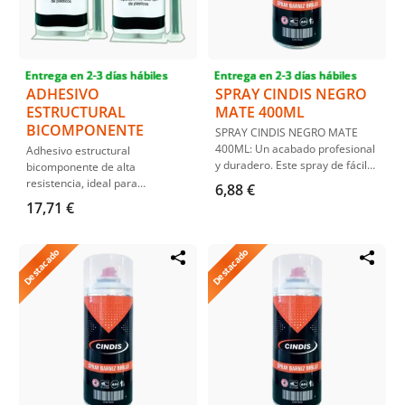
Entrega en 2-3 días hábiles
Entrega en 2-3 días hábiles
ADHESIVO
SPRAY CINDIS NEGRO
ESTRUCTURAL
MATE 400ML
BICOMPONENTE
SPRAY CINDIS NEGRO MATE
400ML: Un acabado profesional
Adhesivo estructural
y duradero. Este spray de fácil
bicomponente de alta
aplicación ofrece un negro mate
resistencia, ideal para
6,88 €
perfecto para uso profesional.
aplicaciones industriales y
17,71 €
Capacidad de 400ml.
automotrices. Garantiza una
unión fuerte y duradera en una
variedad de superficies.
Destacado
Destacado