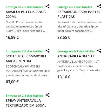
Entrega en 2-3 días hábiles
Entrega en 5 días hábiles
MASILLA PUTTY BLANCA
REPARADOR PARA PARTES
200ML
PLASTICAS
Masilla Putty Blanca de alta
Reparador de partes plásticas de
calidad en presentación de
alta eficiencia y secado rápido,
200ml, ideal para retoques y
ideal para reparaciones
modelado. Excelente adherencia
duraderas y resistentes en una
16,89 €
88,65 €
y fácil aplicación.
amplia gama de componentes
plásticos.
Entrega en 2-3 días hábiles
Entrega en 2-3 días hábiles
SCOTCHCALK 6MMX18M
ANTIGRAVILLA 3M 1 LT
MACARRON 3M
ANTIGRAVILLA NEGRO 3M 1 LT:
Protección superior contra
SCOTCHCALK 6MMX18M
gravilla y corrosión, con secado
MACARRON 3M: Sellador flexible
rápido y posibilidad de repintado.
y resistente al agua. Ideal para
13,16 €
una amplia gama de aplicaciones
63,00 €
industriales y automotrices.
Entrega en 2-3 días hábiles
SPRAY ANTIGRAVILLA
TEXTURIZADO 3M 500ML