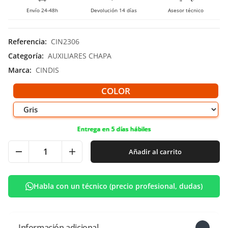
Envío 24-48h
Devolución 14 días
Asesor técnico
Referencia
:
CIN2306
Categoría
:
AUXILIARES CHAPA
Marca
:
CINDIS
COLOR
Entrega en 5 días hábiles
Añadir al carrito
Habla con un técnico (precio profesional, dudas)
Información adicional