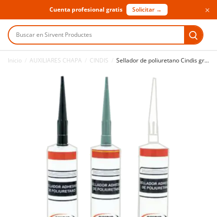
×
Cuenta profesional gratis
Solicitar →
Buscar en Sirvent Productes
Inicio
/
AUXILIARES CHAPA
/
CINDIS
/
Sellador de poliuretano Cindis gris 310 ml