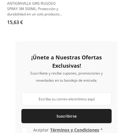
ANTIGRAVILLA GRIS RUGOSO
SPRAY 3M 500ML: Protección y
durabilidad en un solo producto.
Ideal para una resistencia
15,63 €
superior a la proyección de grava
y elementos externos, este
revestimiento de 3M ofrece un
acabado rugoso y una base
robusta de asfalto y caucho.
¡Únete a Nuestras Ofertas
Exclusivas!
Suscríbete y recibe cupones, promociones y
novedades en tu bandeja de entrada.
Suscribirse
Aceptar
Términos y Condiciones
*