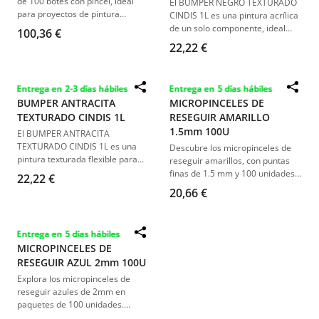
de 100 botes con pincel, ideal
El BUMPER NEGRO TEXTURADO
para proyectos de pintura
CINDIS 1L es una pintura acrílica
industrial y automotriz. Calidad
de un solo componente, ideal
100,36 €
superior, diseño práctico y
para recubrir paragolpes y
22,22 €
durabilidad asegurada. Perfecto
piezas plásticas de vehículos.
para aplicaciones precisas y
Ofrece un acabado texturizado
eficientes. Adquiere este set
de grano bajo a medio y se aplica
Entrega en 2-3 días hábiles
Entrega en 5 días hábiles
indispensable para profesionales
directamente sin necesidad de
BUMPER ANTRACITA
MICROPINCELES DE
y aficionados exigentes.
imprimación.
TEXTURADO CINDIS 1L
RESEGUIR AMARILLO
1.5mm 100U
El BUMPER ANTRACITA
TEXTURADO CINDIS 1L es una
Descubre los micropinceles de
pintura texturada flexible para
reseguir amarillos, con puntas
plásticos, ideal para
finas de 1.5 mm y 100 unidades
22,22 €
parachoques. Ofrece un acabado
por paquete. Ideales para
20,66 €
antracita fino y uniforme,
retoques precisos en pintura,
adecuado para superficies no
estos pinceles desechables son
imprimadas. Su fórmula de alta
perfectos para talleres de
Entrega en 5 días hábiles
calidad asegura una rápida
automoción y hobbies, facilitando
MICROPINCELES DE
adherencia y durabilidad en
la reparación y repintado de
metal, madera y plástico.
RESEGUIR AZUL 2mm 100U
pequeños daños en carrocerías.
Explora los micropinceles de
reseguir azules de 2mm en
paquetes de 100 unidades.
Perfectos para retoques de