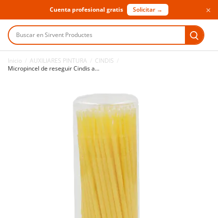
×
Cuenta profesional gratis
Solicitar →
Buscar en Sirvent Productes
Inicio
/
AUXILIARES PINTURA
/
CINDIS
/
Micropincel de reseguir Cindis amarillo 1,5 mm 100 uds