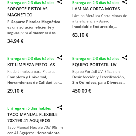
Entrega en 2-3 días hábiles
Entrega en 2-3 días hábiles
SOPORTE PISTOLAS
LAMINA CORTA MOTAS
MAGNETICO
Lámina Metálica Corta Motas de
alta eficiencia –
Acero
El
Soporte Pistolas Magnético
Inoxidable Endurecido
,
es una
solución eficiente
y
Rectificación Perfecta
, Diseño
segura
para
almacenar dos
63,10 €
Especializado para
Eliminación
pistolas
de
pulverización
.
34,94 €
Rápida de Motas de Polvo
.
Fabricado en
metal resistente
,
con un
atractivo color rojo
, este
soporte cuenta con
potentes
Entrega en 2-3 días hábiles
Entrega en 2-3 días hábiles
imanes que facilitan su
KIT LIMPIEZA PISTOLAS
EQUIPO PORTATIL UV
instalación y movilidad dentro
de la cabina de pulverización
.
Kit de Limpieza para Pistolas:
Equipo Portátil UV: Eficaz en
Completo y Universal
,
Desinfección y Esterilización
,
Herramientas de Calidad
para
Sin Químicos
, para
Diversas
Mantenimiento Efectivo
.
Aplicaciones
.
29,10 €
450,00 €
Entrega en 5 días hábiles
TACO MANUAL FLEXIBLE
70X198 41 AGUJEROS
Taco Manual Flexible 70x198mm
con 41 Agujeros:
Herramienta