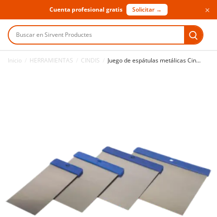
×
Cuenta profesional gratis
Solicitar →
Buscar en Sirvent Productes
Inicio
/
HERRAMIENTAS
/
CINDIS
/
Juego de espátulas metálicas Cindis 4 uds