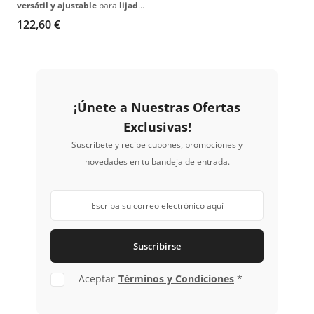
versátil y ajustable
para
lijado
manual
, ideal para
superficies
122,60 €
cóncavas y convexas
. Diseño
ergonómico con aspiración
integrada
, facilitando un
trabajo
libre de polvo y cómodo
.
¡Únete a Nuestras Ofertas
Exclusivas!
Suscríbete y recibe cupones, promociones y
novedades en tu bandeja de entrada.
Suscribirse
Aceptar
Términos y Condiciones
*