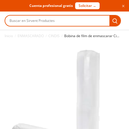
×
Cuenta profesional gratis
Solicitar →
Buscar en Sirvent Productes
Inicio
/
ENMASCARADO
/
CINDIS
/
Bobina de film de enmascarar Cindis 4 m x 300 m