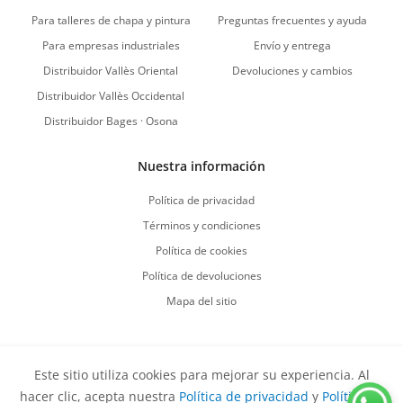
Para talleres de chapa y pintura
Preguntas frecuentes y ayuda
Para empresas industriales
Envío y entrega
Distribuidor Vallès Oriental
Devoluciones y cambios
Distribuidor Vallès Occidental
Distribuidor Bages · Osona
Nuestra información
Política de privacidad
Términos y condiciones
Política de cookies
Política de devoluciones
Mapa del sitio
Este sitio utiliza cookies para mejorar su experiencia. Al
Vuelve al comienzo
hacer clic, acepta nuestra
Política de privacidad
y
Política de
Derechos de autor
©
2026
Sirvent Productes S.L.
Todos los