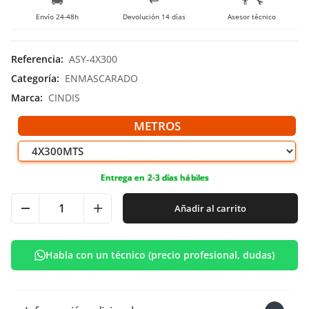
🚚
↩️
👨‍🔧
Envío 24-48h
Devolución 14 días
Asesor técnico
Referencia
:
ASY-4X300
Categoría
:
ENMASCARADO
Marca
:
CINDIS
METROS
Entrega en 2-3 días hábiles
Añadir al carrito
Habla con un técnico (precio profesional, dudas)