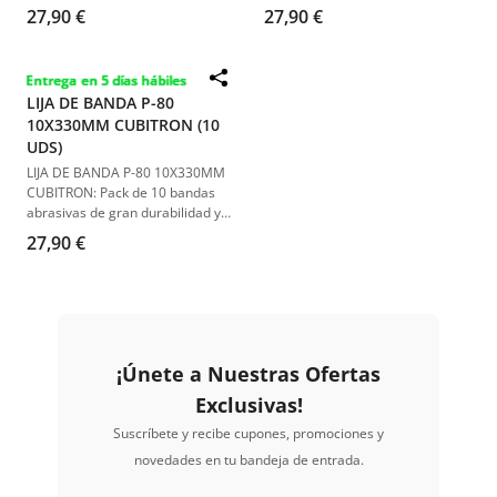
duración y eficiencia, ideal para
para rectificado eficiente y
27,90 €
27,90 €
trabajos de rectificado y
rápido.
eliminación de soldaduras.
Entrega en 5 días hábiles
LIJA DE BANDA P-80
10X330MM CUBITRON (10
UDS)
LIJA DE BANDA P-80 10X330MM
CUBITRON: Pack de 10 bandas
abrasivas de gran durabilidad y
rendimiento, ideales para
27,90 €
acabados finos y uniformes.
¡Únete a Nuestras Ofertas
Exclusivas!
Suscríbete y recibe cupones, promociones y
novedades en tu bandeja de entrada.