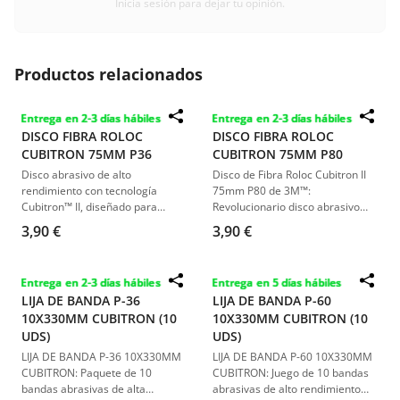
Inicia sesión para dejar tu opinión.
Productos relacionados
Entrega en 2-3 días hábiles
Entrega en 2-3 días hábiles
DISCO FIBRA ROLOC
DISCO FIBRA ROLOC
CUBITRON 75MM P36
CUBITRON 75MM P80
Disco abrasivo de alto
Disco de Fibra Roloc Cubitron II
rendimiento con tecnología
75mm P80 de 3M™:
Cubitron™ II, diseñado para
Revolucionario disco abrasivo
cortes rápidos y precisos en
con tecnología de precisión para
3,90 €
3,90 €
soldaduras y trabajos metálicos
un corte más rápido y eficiente.
exigentes. Ideal para esmerilado
Ideal para metalistería, desbaste
y acabados en metales.
de metal y eliminación de
Entrega en 2-3 días hábiles
Entrega en 5 días hábiles
recubrimientos, ofrece
LIJA DE BANDA P-36
LIJA DE BANDA P-60
durabilidad superior y menos
10X330MM CUBITRON (10
10X330MM CUBITRON (10
presión de esmerilaje
UDS)
comparado con abrasivos
UDS)
convencionales.
LIJA DE BANDA P-36 10X330MM
LIJA DE BANDA P-60 10X330MM
CUBITRON: Paquete de 10
CUBITRON: Juego de 10 bandas
bandas abrasivas de alta
abrasivas de alto rendimiento