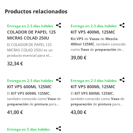
Productos relacionados
Entrega en 2-3 días hábiles
Entrega en 2-3 días hábiles
COLADOR DE PAPEL 125
KIT VPS 400ML 125MC
MICRAS COLAD 250U
Kit VPS
de
Vasos
de
Mezcla
400ml 125MC
, también conocido
El COLADOR DE PAPEL 125
como
Vaso
de
preparación
de
MICRAS COLAD 250U es un
pintura
para
pistola
, sirve para
producto esencial para el
39,00 €
no ensuciar
el
depósito
de la
filtrado eficiente
en
pinturas
32,34 €
pistola
y
guardar
la
pintura
. Se
base agua
. Con su
malla de
coloca
encima
de la
pistola
,
nylon
de
125 micras
, asegura
sustituyendo el
depósito
de la
un colado
rápido
y una
Entrega en 2-3 días hábiles
Entrega en 2-3 días hábiles
pistola
. Incluye
50 vasos
superficie
libre de motas
, ideal
KIT VPS 600ML 125MC
KIT VPS 800ML 125MC
interiores
, las
tapas a parte
,
para
profesionales del sector
para una
aplicación precisa
y
automotriz e industrial
.
El
KIT VPS 600ML 125MC
,
El
KIT VPS 800ML 125MC
,
eficiente
.
también conocido como
Vaso
de
también conocido como
Vaso
de
preparación
de
pintura
para
preparación
de
pintura
para
pistola
, sirve para
no ensuciar
pistola
, sirve para
no ensuciar
41,00 €
43,00 €
el
depósito
de la
pistola
y
el
depósito
de la
pistola
y
guardar
la
pintura
. Se coloca
guardar
la
pintura
. Se coloca
encima
de la
pistola
,
encima
de la
pistola
,
Entrega en 5 días hábiles
sustituyendo el
depósito
de la
sustituyendo el
depósito
de la