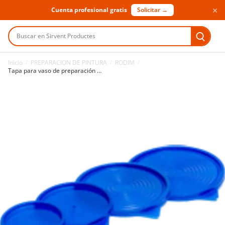
×
Cuenta profesional gratis
Solicitar →
Buscar en Sirvent Productes
Inicio
/
PREPARACION DE PINTURA
/
RODIM
/
Tapa para vaso de preparación de pintura Rodim 350 ml