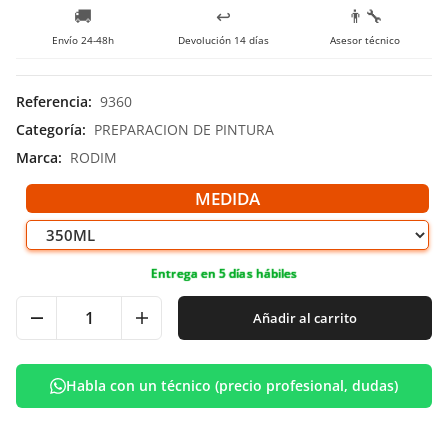
🚚
↩️
👨‍🔧
Envío 24-48h
Devolución 14 días
Asesor técnico
Referencia
:
9360
Categoría
:
PREPARACION DE PINTURA
Marca
:
RODIM
MEDIDA
Entrega en 5 días hábiles
Añadir al carrito
Habla con un técnico (precio profesional, dudas)