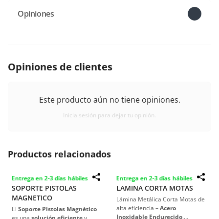
Opiniones
Opiniones de clientes
Este producto aún no tiene opiniones.
Inicia sesión para dejar tu opinión.
Productos relacionados
Entrega en 2-3 días hábiles
Entrega en 2-3 días hábiles
SOPORTE PISTOLAS
LAMINA CORTA MOTAS
MAGNETICO
Lámina Metálica Corta Motas de
alta eficiencia –
Acero
El
Soporte Pistolas Magnético
Inoxidable Endurecido
,
es una
solución eficiente
y