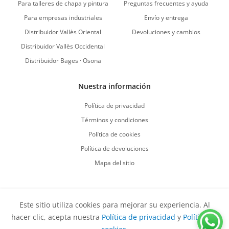
Para talleres de chapa y pintura
Preguntas frecuentes y ayuda
Para empresas industriales
Envío y entrega
Distribuidor Vallès Oriental
Devoluciones y cambios
Distribuidor Vallès Occidental
Distribuidor Bages · Osona
Nuestra información
Política de privacidad
Términos y condiciones
Política de cookies
Política de devoluciones
Mapa del sitio
Este sitio utiliza cookies para mejorar su experiencia. Al
Vuelve al comienzo
hacer clic, acepta nuestra
Política de privacidad
y
Política de
Derechos de autor
©
2026
Sirvent Productes S.L.
Todos los