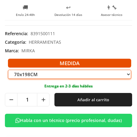
🚚
↩️
👨‍🔧
Envío 24-48h
Devolución 14 días
Asesor técnico
Referencia
:
8391500111
Categoría
:
HERRAMIENTAS
Marca
:
MIRKA
MEDIDA
Entrega en 2-3 días hábiles
Añadir al carrito
Habla con un técnico (precio profesional, dudas)