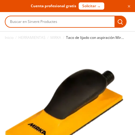
×
Cuenta profesional gratis
Solicitar →
Buscar en Sirvent Productes
Inicio
/
HERRAMIENTAS
/
MIRKA
/
Taco de lijado con aspiración Mirka 70 x 198 mm