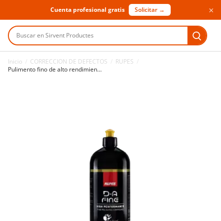
×
Cuenta profesional gratis
Solicitar →
Buscar en Sirvent Productes
Inicio
/
CORRECCION DE DEFECTOS
/
RUPES
/
Pulimento fino de alto rendimiento Rupes