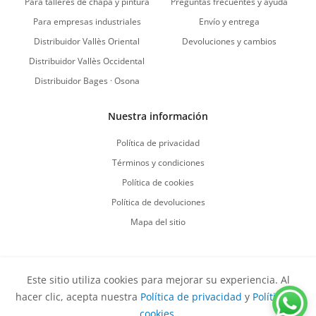
Para talleres de chapa y pintura
Preguntas frecuentes y ayuda
Para empresas industriales
Envío y entrega
Distribuidor Vallès Oriental
Devoluciones y cambios
Distribuidor Vallès Occidental
Distribuidor Bages · Osona
Nuestra información
Política de privacidad
Términos y condiciones
Política de cookies
Política de devoluciones
Mapa del sitio
Este sitio utiliza cookies para mejorar su experiencia. Al
Vuelve al comienzo
hacer clic, acepta nuestra
Política de privacidad
y
Política de
Derechos de autor
©
2026
Sirvent Productes S.L.
Todos los
cookies
.
derechos reservados