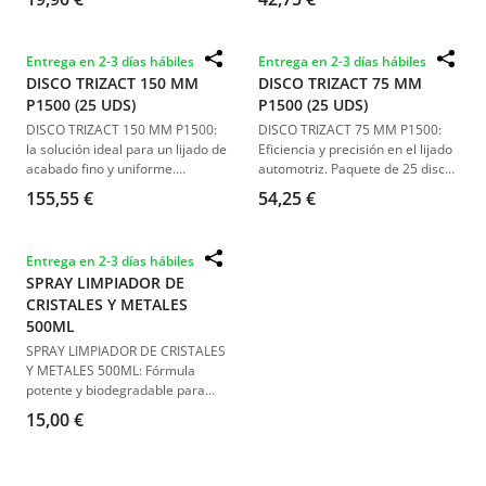
proporcionar
una abrasión
intensa
, es ideal para
trabajar
con gel coats y resinas de
Entrega en 2-3 días hábiles
Entrega en 2-3 días hábiles
poliéster
. Su tamaño de
150
DISCO TRIZACT 150 MM
DISCO TRIZACT 75 MM
mm y compatibilidad con
P1500 (25 UDS)
P1500 (25 UDS)
platos de velcro de hasta 125
mm
la convierten en una opción
DISCO TRIZACT 150 MM P1500:
DISCO TRIZACT 75 MM P1500:
versátil
para
detallistas y
la solución ideal para un lijado de
Eficiencia y precisión en el lijado
técnicos de carrocería
.
acabado fino y uniforme.
automotriz. Paquete de 25 discos
Paquete de 25 unidades,
diseñados para una eliminación
155,55 €
54,25 €
diseñado para ofrecer una
efectiva de defectos en la
rectificación rápida y eficiente de
pintura.
defectos comunes en la pintura
Entrega en 2-3 días hábiles
automotriz.
SPRAY LIMPIADOR DE
CRISTALES Y METALES
500ML
SPRAY LIMPIADOR DE CRISTALES
Y METALES 500ML: Fórmula
potente y biodegradable para
una limpieza eficaz y segura.
15,00 €