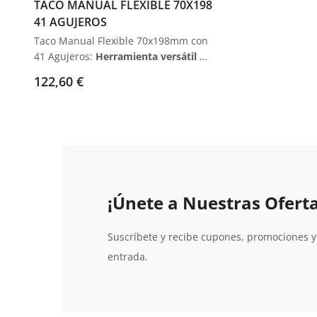
TACO MANUAL FLEXIBLE 70X198
instalación y movilidad dentro de la
41 AGUJEROS
cabina de pulverización
.
Taco Manual Flexible 70x198mm con
41 Agujeros:
Herramienta versátil y
ajustable
para
lijado manual
, ideal
122,60 €
para
superficies cóncavas y
convexas
. Diseño
ergonómico con
aspiración integrada
, facilitando un
trabajo libre de polvo y cómodo
.
¡Únete a Nuestras Oferta
Suscríbete y recibe cupones, promociones 
entrada.