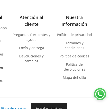
al
Atención al
Nuestra
cliente
información
chapa
Preguntas frecuentes y
Política de privacidad
ayuda
s
Términos y
Envío y entrega
condiciones
lès
Devoluciones y
Política de cookies
cambios
Política de
lès
devoluciones
Mapa del sitio
s ·
olítica de cookies
.
Aceptar cookies