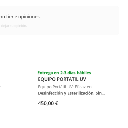
no tiene opiniones.
 dejar tu opinión.
Entrega en 2-3 días hábiles
EQUIPO PORTATIL UV
:
Equipo Portátil UV: Eficaz en
Desinfección y Esterilización
,
Sin
ra
Químicos
, para
Diversas
450,00 €
Aplicaciones
.