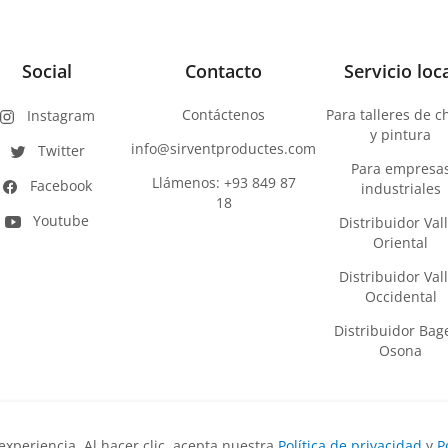
Social
Contacto
Servicio loc
Contáctenos
Para talleres de 
Instagram
y pintura
info@sirventproductes.com
Twitter
Para empresa
Llámenos: +93 849 87
Facebook
industriales
18
Youtube
Distribuidor Val
Oriental
Distribuidor Val
Occidental
Distribuidor Bage
Osona
 experiencia. Al hacer clic, acepta nuestra
Política de privacidad
y
P