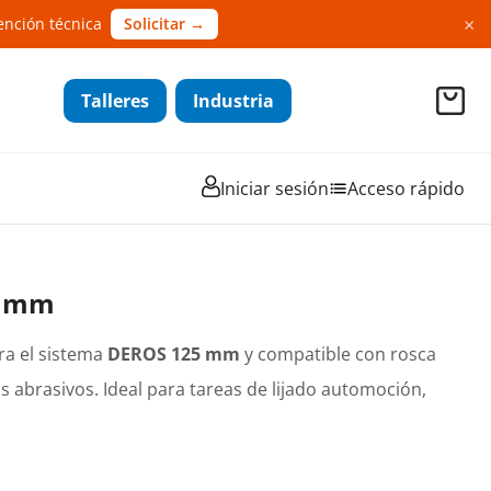
×
ención técnica
Solicitar →
Talleres
Industria
Iniciar sesión
Acceso rápido
5 mm
ra el sistema
DEROS 125 mm
y compatible con rosca
s abrasivos. Ideal para tareas de lijado automoción,