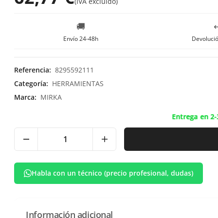
(
IVA excluído
)
🚚
↩
Envío 24-48h
Devolució
Referencia
:
8295592111
Categoría
:
HERRAMIENTAS
Marca
:
MIRKA
Entrega en 2-
Habla con un técnico (precio profesional, dudas)
Información adicional