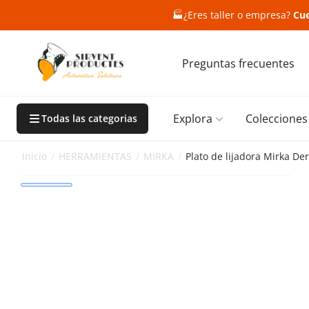
🏭
¿Eres taller o empresa?
Cue
Preguntas frecuentes
Explora
Colecciones
Todas las categorias
Inicio
/
HERRAMIENTAS
/
MIRKA
/