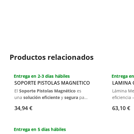
Productos relacionados
Entrega en 2-3 días hábiles
Entrega en
SOPORTE PISTOLAS MAGNETICO
LAMINA 
El
Soporte Pistolas Magnético
es
Lámina Met
una
solución eficiente
y
segura
para
eficiencia 
almacenar dos pistolas
de
Endurecid
34,94 €
63,10 €
pulverización
. Fabricado en
metal
Diseño Esp
resistente
, con un
atractivo color
Eliminaci
rojo
, este soporte cuenta con
Polvo
.
Entrega en 5 días hábiles
potentes imanes que facilitan su