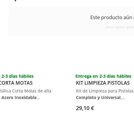
Este producto aún 
Inicia sesión para
 2-3 días hábiles
Entrega en 2-3 días hábiles
CORTA MOTAS
KIT LIMPIEZA PISTOLAS
álica Corta Motas de alta
Kit de Limpieza para Pistolas
–
Acero Inoxidable
Completo y Universal
,
o
,
Rectificación Perfecta
,
Herramientas de Calidad
pa
29,10 €
ecializado para
Mantenimiento Efectivo
.
ón Rápida de Motas de