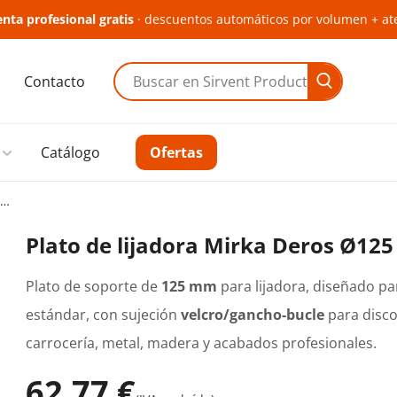
nta profesional gratis
· descuentos automáticos por volumen + at
Contacto
Buscar en Sirvent Productes
Catálogo
Ofertas
Plato de lijadora Mirka Deros Ø125 mm
Plato de lijadora Mirka Deros Ø12
Plato de soporte de
125 mm
para lijadora, diseñado pa
estándar, con sujeción
velcro/gancho-bucle
para disco
carrocería, metal, madera y acabados profesionales.
62,77 €