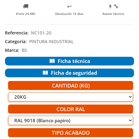
🚚
↩️
👨‍🔧
Envío 24-48h
Devolución 14 días
Asesor técnico
Referencia
:
NC101-20
Categoría
:
PINTURA INDUSTRIAL
Marca
:
BS
Ficha técnica
Ficha de seguridad
CANTIDAD (KG)
COLOR RAL
TIPO ACABADO