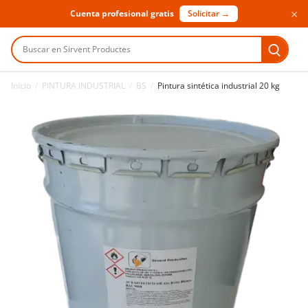
×
Cuenta profesional gratis
Solicitar →
Buscar en Sirvent Productes
Inicio
/
PINTURA INDUSTRIAL
/
BS
/
Pintura sintética industrial 20 kg