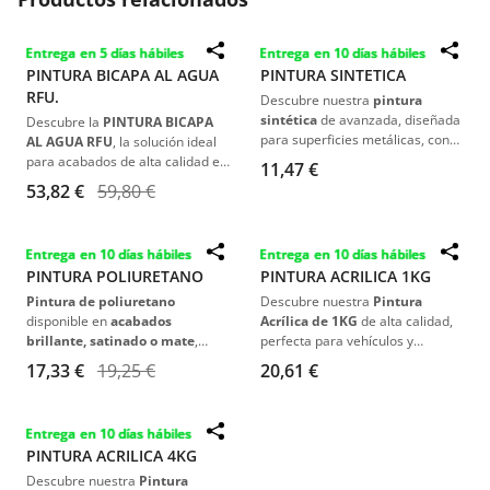
Entrega en 5 días hábiles
Entrega en 10 días hábiles
Destacado
Destacado
PINTURA BICAPA AL AGUA
PINTURA SINTETICA
RFU.
Descubre nuestra
pintura
sintética
de avanzada, diseñada
Descubre la
PINTURA BICAPA
para superficies metálicas, con
AL AGUA RFU
, la solución ideal
mezcla óptima de 1:15% con
para acabados de alta calidad en
11,47 €
disolvente sintético
,
el sector automotriz e industrial.
53,82 €
59,80 €
asegurando flexibilidad y
Disponible en
todos los RALs,
resistencia superior. Disponible
lista para usar y en envases de
en
todos los colores y
1L, 4L o 20L
. Perfecta
Entrega en 10 días hábiles
Entrega en 10 días hábiles
Destacado
Destacado
acabados: brillante, satinado y
combinación con Barniz LACA
PINTURA POLIURETANO
PINTURA ACRILICA 1KG
mate
. Ideal para aplicaciones
ANTISCRATCH HS
para un brillo
industriales y automotrices.
excepcional.
Pintura de poliuretano
Descubre nuestra
Pintura
disponible en
acabados
Acrílica de 1KG
de alta calidad,
brillante, satinado o mate
,
perfecta para vehículos y
perfecta para uso industrial y
carrocerías industriales. Con una
17,33 €
19,25 €
20,61 €
automotriz, resiste agentes
fórmula avanzada de
2:1 más
químicos y atmosféricos
15% de disolvente, mezclando
eficazmente. Para alcanzar
2L de pintura y 1L de
Entrega en 10 días hábiles
resultados óptimos, es esencial
catalizador h700 más un 15%
PINTURA ACRILICA 4KG
utilizar nuestra pintura siguiendo
de disolvente acrílico
, ofrece un
una mezcla precisa:
combina 4
acabado brillante, duradero y
Descubre nuestra
Pintura