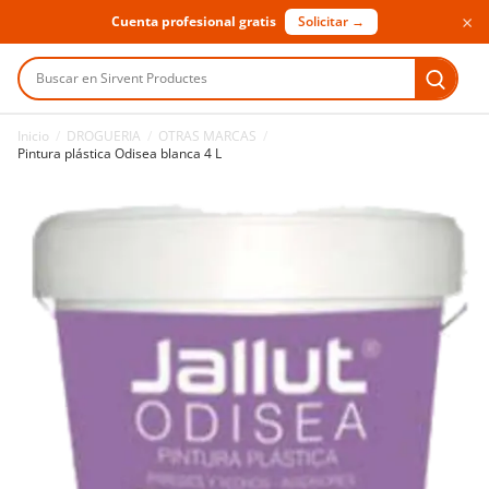
×
Cuenta profesional gratis
Solicitar →
Buscar en Sirvent Productes
Inicio
/
DROGUERIA
/
OTRAS MARCAS
/
Pintura plástica Odisea blanca 4 L