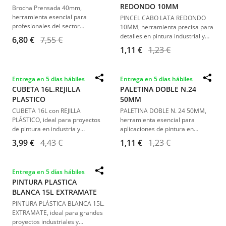
REDONDO 10MM
Brocha Prensada 40mm,
herramienta esencial para
PINCEL CABO LATA REDONDO
profesionales del sector
10MM, herramienta precisa para
industrial y automotriz. Fabricada
detalles en pintura industrial y
6,80 €
7,55 €
con cerdas naturales y diseño
automotriz. Tamaño ideal y alta
1,11 €
1,23 €
artesanal, asegura precisión y
calidad.
acabados de alta calidad. Viene
con colgador incorporado, ideal
Entrega en 5 días hábiles
Entrega en 5 días hábiles
para trabajos con pinturas
CUBETA 16L.REJILLA
PALETINA DOBLE N.24
plásticas y látex sobre
superficies lisas.
PLASTICO
50MM
CUBETA 16L con REJILLA
PALETINA DOBLE N. 24 50MM,
PLÁSTICO, ideal para proyectos
herramienta esencial para
de pintura en industria y
aplicaciones de pintura en
automoción. Gran capacidad y
industria y automoción. Diseño
3,99 €
4,43 €
1,11 €
1,23 €
diseño práctico.
robusto y eficiente para un
acabado perfecto.
Entrega en 5 días hábiles
PINTURA PLASTICA
BLANCA 15L EXTRAMATE
PINTURA PLÁSTICA BLANCA 15L.
EXTRAMATE, ideal para grandes
proyectos industriales y