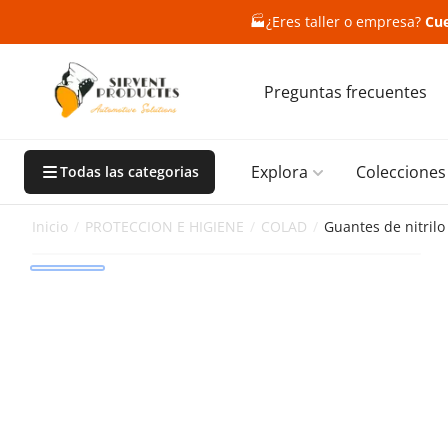
🏭
¿Eres taller o empresa?
Cue
Preguntas frecuentes
Explora
Colecciones
Todas las categorias
Inicio
/
PROTECCION E HIGIENE
/
COLAD
/