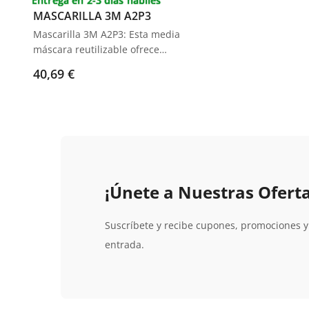
Entrega en 2-3 días hábiles
Destacado
MASCARILLA 3M A2P3
Mascarilla 3M A2P3: Esta media
máscara reutilizable ofrece
protección superior contra vapores
40,69 €
orgánicos y partículas. Su diseño
ligero y cómodo con doble filtro y
sistema de conexión bayoneta
garantiza un ajuste seguro y fácil
manejo. Ideal para tareas de pintura
y lijado.
¡Únete a Nuestras Oferta
Suscríbete y recibe cupones, promociones 
entrada.