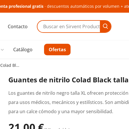
nta profesional gratis
· descuentos automáticos por volumen + at
Contacto
Buscar en Sirvent Productes
Catálogo
Ofertas
Guantes de nitrilo Colad Black talla XL 60 uds
Guantes de nitrilo Colad Black tall
Los guantes de nitrilo negro talla XL ofrecen protecció
para usos médicos, mecánicos y estilísticos. Son ambidie
para un calce cómodo y una mayor sensibilidad.
21,00 €