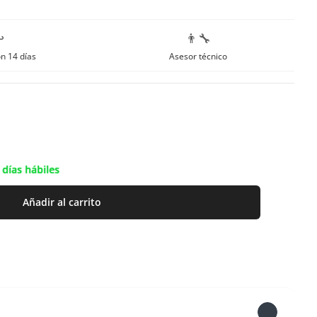
️
👨‍🔧
n 14 días
Asesor técnico
 días hábiles
Añadir al carrito