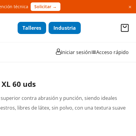
×
ención técnica
Solicitar →
Talleres
Industria
Iniciar sesión
Acceso rápido
a XL 60 uds
n superior contra abrasión y punción, siendo ideales
stros, libres de látex, sin polvo, con una textura suave