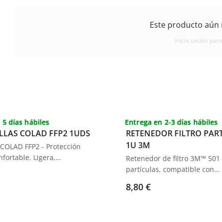
Este producto aún 
Inicia sesión para
 5 días hábiles
Entrega en 2-3 días hábiles
LLAS COLAD FFP2 1UDS
RETENEDOR FILTRO PAR
1U 3M
 COLAD FFP2 - Protección
nfortable. Ligera,
Retenedor de filtro 3M™ 501
ideal para filtrar partículas
partículas, compatible con
so no sanitario, no
respiradores Serie 6000 y ca
8,80 €
e.
Serie 6000 de 3M™. Ideal pa
asegurar filtros 5N11 y 5P71
lugar, proporcionando prote