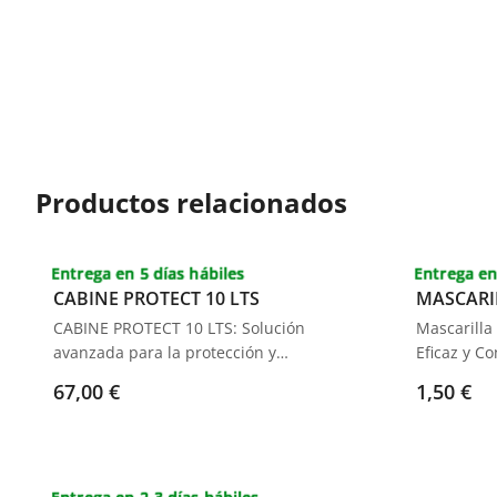
Productos relacionados
Entrega en 5 días hábiles
Entrega en
CABINE PROTECT 10 LTS
MASCARI
CABINE PROTECT 10 LTS: Solución
Mascarilla
avanzada para la protección y
Eficaz y Co
cuidado de maquinaria industrial.
ajustable, 
67,00 €
1,50 €
Ideal para superficies de madera,
y humos. U
metal y plástico.
reutilizabl