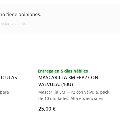
no tiene opiniones.
 dejar tu opinión.
Entrega en 5 días hábiles
TICULAS
MASCARILLA 3M FFP2 CON
VALVULA. (10U)
 para
Mascarilla 3M FFP2 con válvula, pack
de 10 unidades. Alta eficiencia en
rtuchos
filtración y comodidad respiratoria.
25,00 €
ra
Diseño robusto, adaptable y
 en su
desechable.
cción