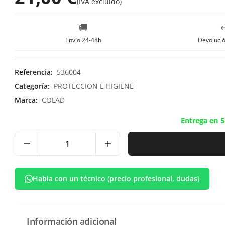
(
IVA excluído
)
🚚
↩
Envío 24-48h
Devolució
Referencia
:
536004
Categoría
:
PROTECCION E HIGIENE
Marca
:
COLAD
Entrega en 5
Habla con un técnico (precio profesional, dudas)
Información adicional