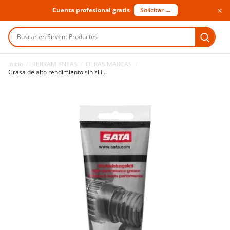
×
Cuenta profesional gratis
Solicitar →
Buscar en Sirvent Productes
Inicio
/
HERRAMIENTAS
/
OTRAS MARCAS
/
Grasa de alto rendimiento sin silicona Sata