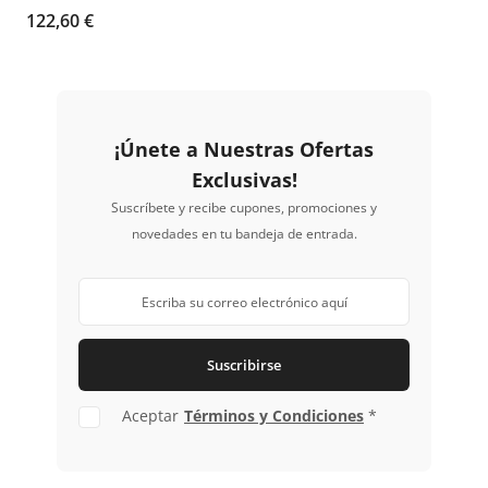
manual
, ideal para
superficies
122,60 €
cóncavas y convexas
. Diseño
ergonómico con aspiración
integrada
, facilitando un
trabajo
libre de polvo y cómodo
.
¡Únete a Nuestras Ofertas
Exclusivas!
Suscríbete y recibe cupones, promociones y
novedades en tu bandeja de entrada.
Suscribirse
Aceptar
Términos y Condiciones
*