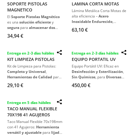
SOPORTE PISTOLAS
LAMINA CORTA MOTAS
MAGNETICO
Lámina Metálica Corta Motas de
alta eficiencia –
Acero
El
Soporte Pistolas Magnético
Inoxidable Endurecido
,
es una
solución eficiente
y
Rectificación Perfecta
, Diseño
segura
para
almacenar dos
63,10 €
Especializado para
Eliminación
pistolas
de
pulverización
.
34,94 €
Rápida de Motas de Polvo
.
Fabricado en
metal resistente
,
con un
atractivo color rojo
, este
soporte cuenta con
potentes
Entrega en 2-3 días hábiles
Entrega en 2-3 días hábiles
imanes que facilitan su
KIT LIMPIEZA PISTOLAS
EQUIPO PORTATIL UV
instalación y movilidad dentro
de la cabina de pulverización
.
Kit de Limpieza para Pistolas:
Equipo Portátil UV: Eficaz en
Completo y Universal
,
Desinfección y Esterilización
,
Herramientas de Calidad
para
Sin Químicos
, para
Diversas
Mantenimiento Efectivo
.
Aplicaciones
.
29,10 €
450,00 €
Entrega en 5 días hábiles
TACO MANUAL FLEXIBLE
70X198 41 AGUJEROS
Taco Manual Flexible 70x198mm
con 41 Agujeros:
Herramienta
versátil y ajustable
para
lijado