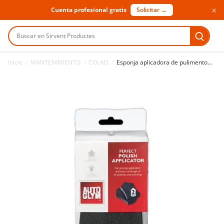
×
Cuenta profesional gratis
Solicitar →
Buscar en Sirvent Productes
Inicio
/
MANTENIMIENTO
/
COLAD
/
Esponja aplicadora de pulimento Colad Perfect Polish 2 uds