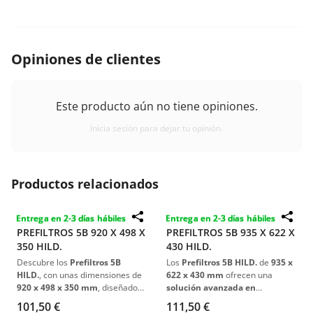
Opiniones de clientes
Este producto aún no tiene opiniones.
Inicia sesión para dejar tu opinión.
Productos relacionados
Entrega en 2-3 días hábiles
Entrega en 2-3 días hábiles
PREFILTROS 5B 920 X 498 X
PREFILTROS 5B 935 X 622 X
350 HILD.
430 HILD.
Descubre los
Prefiltros 5B
Los
Prefiltros 5B HILD.
de
935 x
HILD.
, con unas dimensiones de
622 x 430 mm
ofrecen una
920 x 498 x 350 mm
, diseñados
solución avanzada en
para
superar los desafíos de
filtración
, combinando
eficacia
101,50 €
111,50 €
filtración en entornos
y durabilidad
. Su diseño