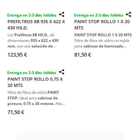
industriales y automotrices
.
robusto y alta capacidad de
Estos filtros destacan por su
alta
retención de partículas
los
Entrega en 2-3 días hábiles
Entrega en 2-3 días hábiles
capacidad de retención de
hacen ideales para
aplicaciones
PREFILTROS 8B 935 X 622 X
PAINT STOP ROLLO 1 X 20
partículas
, ofreciendo un
industriales y automotrices
,
430 HILD.
MTS
ambiente de trabajo más
garantizando un
ambiente
limpio y seguro
, y una
laboral más limpio y seguro
.
Los
Prefiltros 8B HILD.
, de
PAINT STOP ROLLO 1 X 20 MTS
:
construcción robusta que
dimensiones
935 x 622 x 430
Filtro de fibra de vidrio no tejida
asegura una larga vida útil
. La
mm
, son una
solución de
para
cabinas de barnizado
,
elección ideal para
sistemas de
filtración avanzada para
eficaz en la
captura de pintura
123,95 €
81,50 €
filtración de alto rendimiento
.
entornos industriales y
pulverizada
. Ideal para
uso
automotrices
, destacando por
industrial
.
su
capacidad superior de
Entrega en 2-3 días hábiles
retención de partículas y su
PAINT STOP ROLLO 0.75 X
robustez
, garantizando un
20 MTS
rendimiento duradero y
eficiente
.
Filtro de fibra de vidrio
PAINT
STOP
, ideal para
cabinas de
pintura
,
0.75 x 20 metros
. Alta
eficiencia en
filtrado y
71,50 €
retención de partículas
.