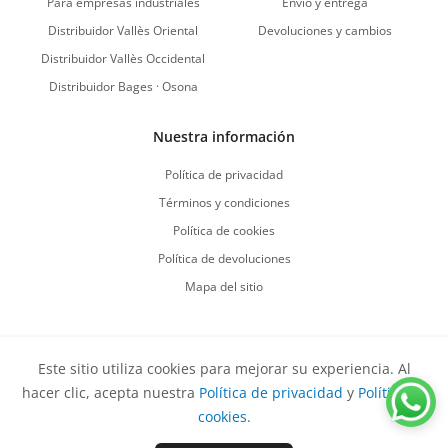
Para empresas industriales
Envío y entrega
Distribuidor Vallès Oriental
Devoluciones y cambios
Distribuidor Vallès Occidental
Distribuidor Bages · Osona
Nuestra información
Política de privacidad
Términos y condiciones
Política de cookies
Política de devoluciones
Mapa del sitio
Este sitio utiliza cookies para mejorar su experiencia. Al
Vuelve al comienzo
hacer clic, acepta nuestra
Política de privacidad
y
Política de
Derechos de autor
©
2026
Sirvent Productes S.L.
Todos los
cookies
.
derechos reservados