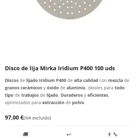
Disco de lija Mirka Iridium P400 100 uds
Discos
de
lijado Iridium P400
de
alta calidad
con
mezcla
de
granos cerámicos
y
óxido
de
aluminio
, ideales para
todo
tipo
de
trabajos
de
lijado
.
Duraderos
y
eficientes
,
optimizados para
extracción
de
polvo
.
97,00 €
(
IVA excluído
)
🚚
↩️
👨‍🔧