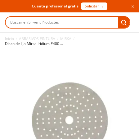
×
Cuenta profesional gratis
Solicitar →
Buscar en Sirvent Productes
Inicio
/
ABRASIVOS PINTURA
/
MIRKA
/
Disco de lija Mirka Iridium P400 100 uds