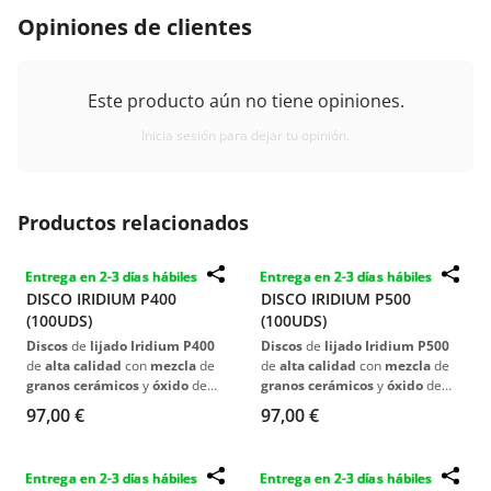
Opiniones de clientes
Este producto aún no tiene opiniones.
Inicia sesión para dejar tu opinión.
Productos relacionados
Entrega en 2-3 días hábiles
Entrega en 2-3 días hábiles
DISCO IRIDIUM P400
DISCO IRIDIUM P500
(100UDS)
(100UDS)
Discos
de
lijado Iridium P400
Discos
de
lijado Iridium P500
de
alta calidad
con
mezcla
de
de
alta calidad
con
mezcla
de
granos cerámicos
y
óxido
de
granos cerámicos
y
óxido
de
aluminio
, ideales para
todo tipo
aluminio
, ideales para
todo tipo
97,00 €
97,00 €
de
trabajos
de
lijado
.
de
trabajos
de
lijado
.
Duraderos
y
eficientes
,
Duraderos
y
eficientes
,
optimizados para
extracción
de
optimizados para
extracción
de
Entrega en 2-3 días hábiles
Entrega en 2-3 días hábiles
polvo
.
polvo
.