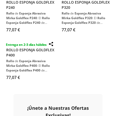
ROLLO ESPONJA GOLDFLEX
ROLLO ESPONJA GOLDFLEX
P240
P320
Rollo
de
Esponja Abrasiva
Rollo
de
Esponja Abrasiva
Mirka Goldflex P240
: El
Rollo
Mirka Goldflex P320
: El
Rollo
Esponja Goldflex P240
de
Esponja Goldflex P320
de
Mirka
, con su
diseño suave
y
Mirka
, con su
diseño suave
y
77,07 €
77,07 €
flexible
, es perfecto para el
flexible
, es perfecto para el
lijado manual
de
superficies
lijado manual
de
superficies
perfiladas
e
irregulares
. Ideal
perfiladas
e
irregulares
. Ideal
Entrega en 2-3 días hábiles
para
detalles difíciles
de
para
detalles difíciles
de
ROLLO ESPONJA GOLDFLEX
alcanzar
en la
industria
alcanzar
en la
industria
P400
automotriz
.
automotriz
.
Rollo
de
Esponja Abrasiva
Mirka Goldflex P400
: El
Rollo
Esponja Goldflex P400
de
Mirka
, con su
diseño suave
y
77,07 €
flexible
, es perfecto para el
lijado manual
de
superficies
perfiladas
e
irregulares
. Ideal
para
detalles difíciles
de
alcanzar
en la
industria
automotriz
.
¡Únete a Nuestras Ofertas
Exclusivas!