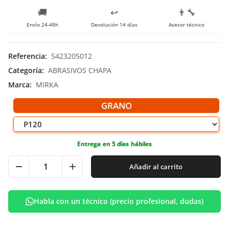
🚚
↩️
👨‍🔧
Envío 24-48h
Devolución 14 días
Asesor técnico
Referencia
:
5423205012
Categoría
:
ABRASIVOS CHAPA
Marca
:
MIRKA
GRANO
Entrega en 5 días hábiles
Añadir al carrito
Habla con un técnico (precio profesional, dudas)