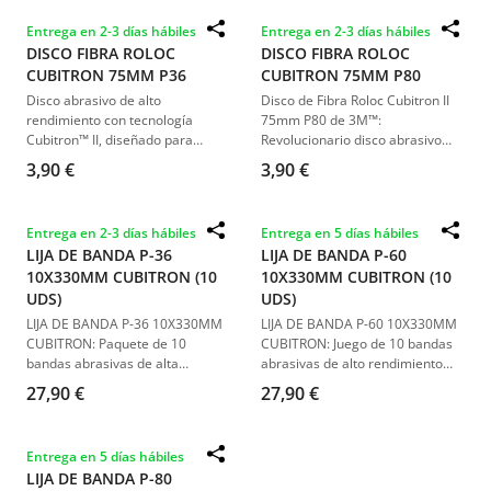
Entrega en 2-3 días hábiles
Entrega en 2-3 días hábiles
DISCO FIBRA ROLOC
DISCO FIBRA ROLOC
CUBITRON 75MM P36
CUBITRON 75MM P80
Disco abrasivo de alto
Disco de Fibra Roloc Cubitron II
rendimiento con tecnología
75mm P80 de 3M™:
Cubitron™ II, diseñado para
Revolucionario disco abrasivo
cortes rápidos y precisos en
con tecnología de precisión para
3,90 €
3,90 €
soldaduras y trabajos metálicos
un corte más rápido y eficiente.
exigentes. Ideal para esmerilado
Ideal para metalistería, desbaste
y acabados en metales.
de metal y eliminación de
Entrega en 2-3 días hábiles
Entrega en 5 días hábiles
recubrimientos, ofrece
LIJA DE BANDA P-36
LIJA DE BANDA P-60
durabilidad superior y menos
10X330MM CUBITRON (10
10X330MM CUBITRON (10
presión de esmerilaje
UDS)
comparado con abrasivos
UDS)
convencionales.
LIJA DE BANDA P-36 10X330MM
LIJA DE BANDA P-60 10X330MM
CUBITRON: Paquete de 10
CUBITRON: Juego de 10 bandas
bandas abrasivas de alta
abrasivas de alto rendimiento
duración y eficiencia, ideal para
para rectificado eficiente y
27,90 €
27,90 €
trabajos de rectificado y
rápido.
eliminación de soldaduras.
Entrega en 5 días hábiles
LIJA DE BANDA P-80