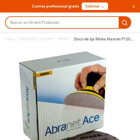
×
Cuenta profesional gratis
Solicitar →
Buscar en Sirvent Productes
Inicio
/
ABRASIVOS CHAPA
/
MIRKA
/
Disco de lija Mirka Abranet P120 Ø125 mm 50 uds