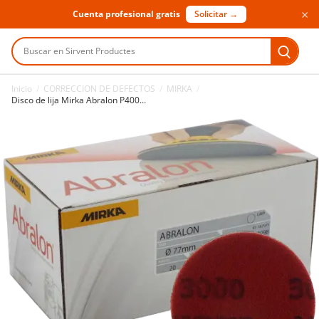
×
Cuenta profesional gratis
Solicitar →
Buscar en Sirvent Productes
Inicio
/
CORRECCION DE DEFECTOS
/
MIRKA
/
Disco de lija Mirka Abralon P4000 Ø77 mm 20 uds