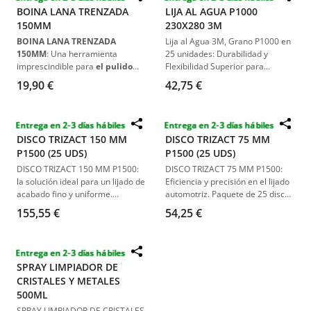
BOINA LANA TRENZADA
LIJA AL AGUA P1000
150MM
230X280 3M
BOINA LANA TRENZADA
Lija al Agua 3M, Grano P1000 en
150MM
: Una herramienta
25 unidades: Durabilidad y
imprescindible para
el pulido
Flexibilidad Superior para
profesional
. Diseñada para
Reparación Automotriz.
19,90 €
42,75 €
proporcionar
una abrasión
intensa
, es ideal para
trabajar
con gel coats y resinas de
Entrega en 2-3 días hábiles
Entrega en 2-3 días hábiles
poliéster
. Su tamaño de
150
DISCO TRIZACT 150 MM
DISCO TRIZACT 75 MM
mm y compatibilidad con
P1500 (25 UDS)
P1500 (25 UDS)
platos de velcro de hasta 125
mm
la convierten en una opción
DISCO TRIZACT 150 MM P1500:
DISCO TRIZACT 75 MM P1500:
versátil
para
detallistas y
la solución ideal para un lijado de
Eficiencia y precisión en el lijado
técnicos de carrocería
.
acabado fino y uniforme.
automotriz. Paquete de 25 discos
Paquete de 25 unidades,
diseñados para una eliminación
155,55 €
54,25 €
diseñado para ofrecer una
efectiva de defectos en la
rectificación rápida y eficiente de
pintura.
defectos comunes en la pintura
Entrega en 2-3 días hábiles
automotriz.
SPRAY LIMPIADOR DE
CRISTALES Y METALES
500ML
SPRAY LIMPIADOR DE CRISTALES