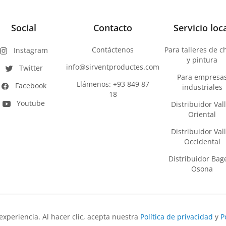
Social
Contacto
Servicio loc
Contáctenos
Para talleres de 
Instagram
y pintura
info@sirventproductes.com
Twitter
Para empresa
Llámenos: +93 849 87
Facebook
industriales
18
Youtube
Distribuidor Val
Oriental
Distribuidor Val
Occidental
Distribuidor Bage
Osona
 experiencia. Al hacer clic, acepta nuestra
Política de privacidad
y
P
los derechos reservados