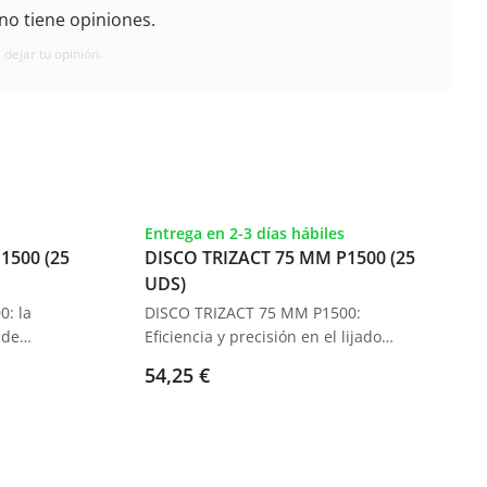
no tiene opiniones.
 dejar tu opinión.
Entrega en 2-3 días hábiles
1500 (25
DISCO TRIZACT 75 MM P1500 (25
UDS)
: la
DISCO TRIZACT 75 MM P1500:
 de
Eficiencia y precisión en el lijado
quete de
automotriz. Paquete de 25 discos
54,25 €
ofrecer
diseñados para una eliminación
ciente
efectiva de defectos en la pintura.
intura