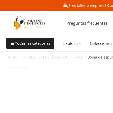
🏭
¿Eres taller o empresa?
Cue
Preguntas frecuentes
Explora
Colecciones
Todas las categorias
Inicio
/
CORRECCION DE DEFECTOS
/
RUPES
/