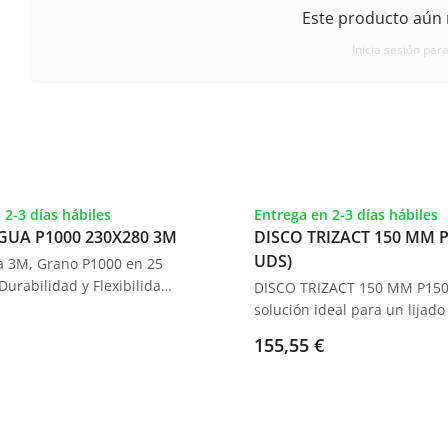
Este producto aún 
Inicia sesión para
 2-3 días hábiles
Entrega en 2-3 días hábiles
AGUA P1000 230X280 3M
DISCO TRIZACT 150 MM P
UDS)
ua 3M, Grano P1000 en 25
Durabilidad y Flexibilidad
DISCO TRIZACT 150 MM P1500
ara Reparación
solución ideal para un lijado
.
acabado fino y uniforme. Pa
155,55 €
25 unidades, diseñado para 
una rectificación rápida y efi
de defectos comunes en la p
automotriz.