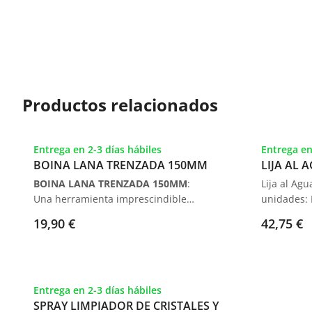
Productos relacionados
Entrega en 2-3 días hábiles
Entrega en
BOINA LANA TRENZADA 150MM
LIJA AL 
BOINA LANA TRENZADA 150MM
:
Lija al Ag
Una herramienta imprescindible
unidades: 
para
el pulido profesional
. Diseñada
Superior p
19,90 €
42,75 €
para proporcionar
una abrasión
Automotriz
intensa
, es ideal para
trabajar con
gel coats y resinas de poliéster
. Su
tamaño de
150 mm y
Entrega en 2-3 días hábiles
compatibilidad con platos de velcro
SPRAY LIMPIADOR DE CRISTALES Y
de hasta 125 mm
la convierten en