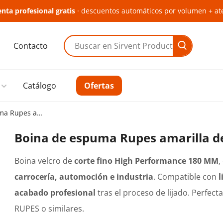
nta profesional gratis
· descuentos automáticos por volumen + at
Contacto
Buscar en Sirvent Productes
Catálogo
Ofertas
Boina de espuma Rupes amarilla de corte fino Ø180 mm
Boina de espuma Rupes amarilla d
Boina velcro de
corte fino High Performance 180 MM
,
carrocería, automoción e industria
. Compatible con
l
acabado profesional
tras el proceso de lijado. Perfect
RUPES o similares.