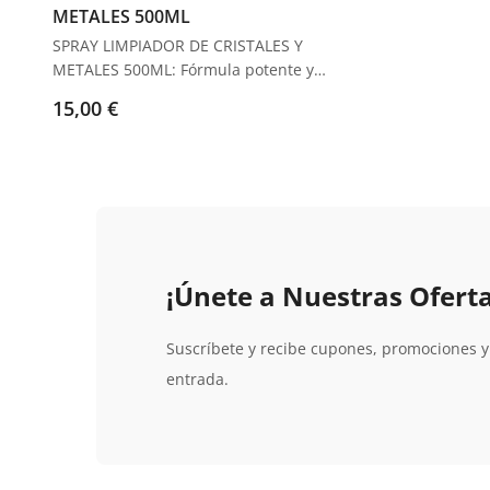
una opción
METALES 500ML
versátil
para
detallistas
y técnicos de carrocería
.
SPRAY LIMPIADOR DE CRISTALES Y
METALES 500ML: Fórmula potente y
biodegradable para una limpieza
15,00 €
eficaz y segura.
¡Únete a Nuestras Oferta
Suscríbete y recibe cupones, promociones 
entrada.