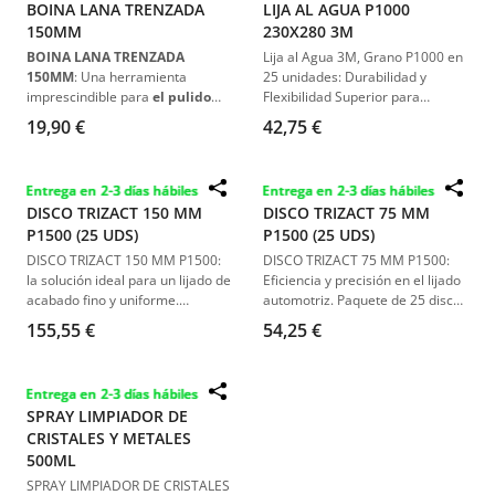
BOINA LANA TRENZADA
LIJA AL AGUA P1000
150MM
230X280 3M
BOINA LANA TRENZADA
Lija al Agua 3M, Grano P1000 en
150MM
: Una herramienta
25 unidades: Durabilidad y
imprescindible para
el pulido
Flexibilidad Superior para
profesional
. Diseñada para
Reparación Automotriz.
19,90 €
42,75 €
proporcionar
una abrasión
intensa
, es ideal para
trabajar
con gel coats y resinas de
Entrega en 2-3 días hábiles
Entrega en 2-3 días hábiles
poliéster
. Su tamaño de
150
DISCO TRIZACT 150 MM
DISCO TRIZACT 75 MM
mm y compatibilidad con
P1500 (25 UDS)
P1500 (25 UDS)
platos de velcro de hasta 125
mm
la convierten en una opción
DISCO TRIZACT 150 MM P1500:
DISCO TRIZACT 75 MM P1500:
versátil
para
detallistas y
la solución ideal para un lijado de
Eficiencia y precisión en el lijado
técnicos de carrocería
.
acabado fino y uniforme.
automotriz. Paquete de 25 discos
Paquete de 25 unidades,
diseñados para una eliminación
155,55 €
54,25 €
diseñado para ofrecer una
efectiva de defectos en la
rectificación rápida y eficiente de
pintura.
defectos comunes en la pintura
Entrega en 2-3 días hábiles
automotriz.
SPRAY LIMPIADOR DE
CRISTALES Y METALES
500ML
SPRAY LIMPIADOR DE CRISTALES