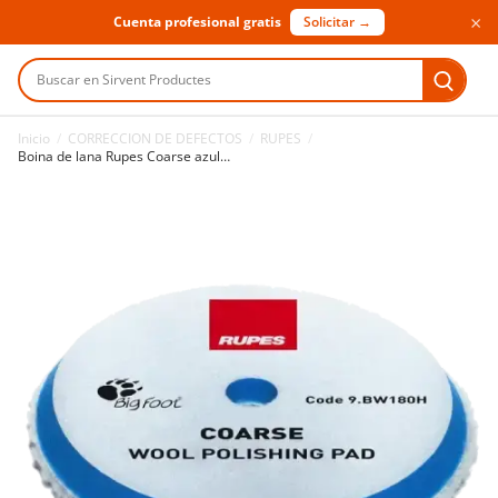
×
Cuenta profesional gratis
Solicitar →
Buscar en Sirvent Productes
Inicio
/
CORRECCION DE DEFECTOS
/
RUPES
/
Boina de lana Rupes Coarse azul Ø160 mm