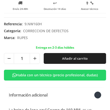
🚚
↩️
👨‍🔧
Envío 24-48h
Devolución 14 días
Asesor técnico
Referencia
:
9.NW160H
Categoría
:
CORRECCION DE DEFECTOS
Marca
:
RUPES
Entrega en 2-3 días hábiles
Añadir al carrito
Habla con un técnico (precio profesional, dudas)
Información adicional
La
boina de lana azul Coarse de 160 MM
, es un