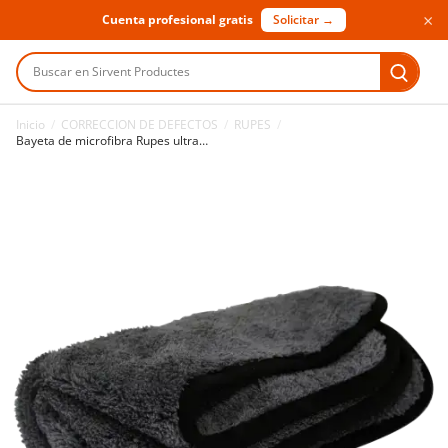
×
Cuenta profesional gratis
Solicitar →
Buscar en Sirvent Productes
Inicio
/
CORRECCION DE DEFECTOS
/
RUPES
/
Bayeta de microfibra Rupes ultra suave 40 x 40 cm