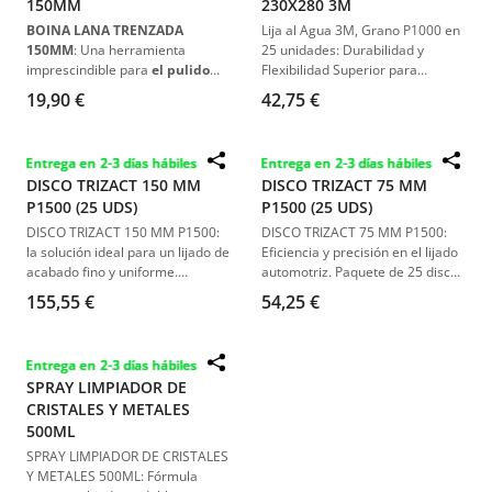
150MM
230X280 3M
BOINA LANA TRENZADA
Lija al Agua 3M, Grano P1000 en
150MM
: Una herramienta
25 unidades: Durabilidad y
imprescindible para
el pulido
Flexibilidad Superior para
profesional
. Diseñada para
Reparación Automotriz.
19,90 €
42,75 €
proporcionar
una abrasión
intensa
, es ideal para
trabajar
con gel coats y resinas de
Entrega en 2-3 días hábiles
Entrega en 2-3 días hábiles
poliéster
. Su tamaño de
150
DISCO TRIZACT 150 MM
DISCO TRIZACT 75 MM
mm y compatibilidad con
P1500 (25 UDS)
P1500 (25 UDS)
platos de velcro de hasta 125
mm
la convierten en una opción
DISCO TRIZACT 150 MM P1500:
DISCO TRIZACT 75 MM P1500:
versátil
para
detallistas y
la solución ideal para un lijado de
Eficiencia y precisión en el lijado
técnicos de carrocería
.
acabado fino y uniforme.
automotriz. Paquete de 25 discos
Paquete de 25 unidades,
diseñados para una eliminación
155,55 €
54,25 €
diseñado para ofrecer una
efectiva de defectos en la
rectificación rápida y eficiente de
pintura.
defectos comunes en la pintura
Entrega en 2-3 días hábiles
automotriz.
SPRAY LIMPIADOR DE
CRISTALES Y METALES
500ML
SPRAY LIMPIADOR DE CRISTALES
Y METALES 500ML: Fórmula