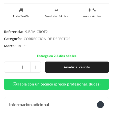
🚚
↩️
👨‍🔧
Envío 24-48h
Devolución 14 días
Asesor técnico
Referencia
:
9.BFMICROF2
Categoría
:
CORRECCION DE DEFECTOS
Marca
:
RUPES
Entrega en 2-3 días hábiles
Añadir al carrito
Habla con un técnico (precio profesional, dudas)
Información adicional