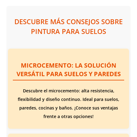
combinación de mezcla consulta
tránsito
. Para la aplicación y
la ficha técnica del producto.
combinación de mezcla consulta
Disponible en
toda la gama de
la ficha técnica del producto.
colores RAL
, en presentaciones
DESCUBRE MÁS CONSEJOS SOBRE
Disponible en
1KG, 4KG y 20KG
de
1KG, 4KG y 20KG
.
y en toda la gama de
colores
PINTURA PARA SUELOS
RAL
.
MICROCEMENTO: LA SOLUCIÓN
VERSÁTIL PARA SUELOS Y PAREDES
Descubre el microcemento: alta resistencia,
flexibilidad y diseño continuo. Ideal para suelos,
paredes, cocinas y baños. ¡Conoce sus ventajas
frente a otras opciones!