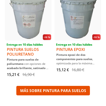
-
10 %
-
10 %
Entrega en 10 días hábiles
Entrega en 10 días hábiles
PINTURA SUELOS
PINTURA EPOXI
POLIURETANO
Pintura epoxi de dos
componentes para suelos
,
Pintura para suelos de
optimizada para la máxima
poliuretano
con opciones de
resistencia y durabilidad.
acabado brillante, satinado o
15,12 €
16,80 €
Formulada para
interiores o
mate
, diseñada para resistir el
15,21 €
16,90 €
exteriores cubiertos
, esta
tráfico pesado y la abrasión.
pintura con endurecedor epoxi
Esta fórmula avanzada ofrece
garantiza una adherencia
protección contra agentes
excepcional y una película
químicos y atmosféricos,
MÁS SOBRE PINTURA PARA SUELOS
resistente a la abrasión,
asegurando una larga
impactos y químicos. Ideal para
durabilidad en ambientes
pavimentos industriales,
industriales. Para la aplicación y
garajes, y talleres con elevado