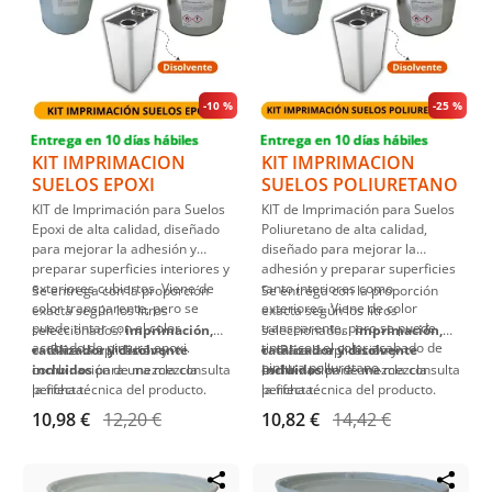
-
10 %
-
25 %
Entrega en 10 días hábiles
Entrega en 10 días hábiles
KIT IMPRIMACION
KIT IMPRIMACION
SUELOS EPOXI
SUELOS POLIURETANO
KIT de Imprimación para Suelos
KIT de Imprimación para Suelos
Epoxi de alta calidad, diseñado
Poliuretano de alta calidad,
para mejorar la adhesión y
diseñado para mejorar la
preparar superficies interiores y
adhesión y preparar superficies
exteriores cubiertos. Viene de
tanto interiores como
Se entrega con la proporción
Se entrega con la proporción
color transparente, pero se
exteriores. Viene de color
exacta según los litros
exacta según los litros
puede tintar con el color
transparente, pero se puede
seleccionados:
imprimación,
seleccionados:
imprimación,
acabado de pintura epoxi.
tintar con el color acabado de
catalizador y disolvente
Para la aplicación y
catalizador y disolvente
Para la aplicación y
pintura poliuretano.
incluidos
combinación de mezcla consulta
para una mezcla
incluidos
combinación de mezcla consulta
para una mezcla
perfecta.
la ficha técnica del producto.
perfecta.
la ficha técnica del producto.
10,98 €
12,20 €
10,82 €
14,42 €