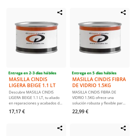
diversos materiales, destacando
facilidad de lijado y su
por su fácil aplicación y lijado.
propiedad de no dejar poros,
Ideal para profesionales que
asegurando acabados suaves y
buscan resultados de alta
duraderos en toda reparación
calidad.
de carrocería.
Entrega en 2-3 días hábiles
Entrega en 5 días hábiles
MASILLA CINDIS
MASILLA CINDIS FIBRA
LIGERA BEIGE 1.1 LT
DE VIDRIO 1.5KG
Descubre MASILLA CINDIS
MASILLA CINDIS FIBRA DE
LIGERA BEIGE 1.1 LT, tu aliado
VIDRIO 1.5KG ofrece una
en reparaciones y acabados de
solución robusta y flexible para
calidad. Con alto poder de
reparaciones en fibra de vidrio y
17,17 €
22,99 €
relleno y fácil lijado, esta masilla
poliéster. De fácil aplicación,
es ideal para trabajos
esta masilla de poliéster
profesionales y de bricolaje.
insaturado es ideal para
Asegura resultados óptimos en
trabajos de relleno y
menos tiempo y con mayor
reforzamiento, asegurando una