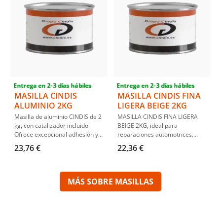
eficiencia.
reparación duradera y eficiente.
Entrega en 2-3 días hábiles
Entrega en 2-3 días hábiles
MASILLA CINDIS
MASILLA CINDIS FINA
ALUMINIO 2KG
LIGERA BEIGE 2KG
Masilla de aluminio CINDIS de 2
MASILLA CINDIS FINA LIGERA
kg, con catalizador incluido.
BEIGE 2KG, ideal para
Ofrece excepcional adhesión y
reparaciones automotrices.
dureza, resistente al agua,
Fácil aplicación y lijado,
23,76 €
22,36 €
carburantes y aceites. Ideal
proporciona un acabado sin
para rellenar irregularidades y
poros y buena adherencia. Apto
proporcionar protección
para chapas de acero, aluminio
anticorrosiva. Fácil de aplicar y
y más, ofrece propiedades de
MÁS SOBRE MASILLAS
lijar, garantiza una estructura
relleno excepcionales y rápido
laminar perfecta.
secado (20-30 min).