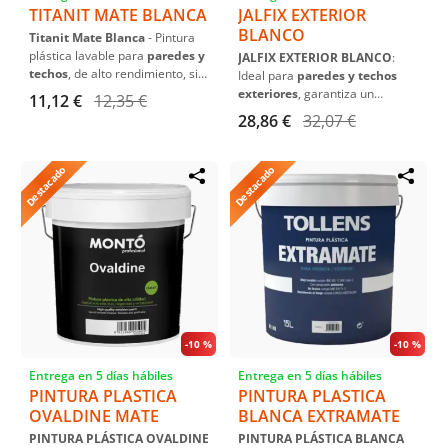
TITANIT MATE BLANCA
JALFIX EXTERIOR
BLANCO
Titanit Mate Blanca
- Pintura
plástica lavable para
paredes y
JALFIX EXTERIOR BLANCO
:
techos
, de alto rendimiento, sin
Ideal para
paredes y techos
salpicaduras ni marcas de
exteriores
, garantiza un
11,12 €
12,35 €
rodillo. Disponible en 750ML, 4L,
acabado
brillante y duradero
28,86 €
32,07 €
15L.
en blanco puro.
Destacado
Destacado
-
10 %
-
10 %
Entrega en 5 días hábiles
Entrega en 5 días hábiles
PINTURA PLASTICA
PINTURA PLASTICA
OVALDINE MATE
BLANCA EXTRAMATE
PINTURA PLÁSTICA OVALDINE
PINTURA PLÁSTICA BLANCA