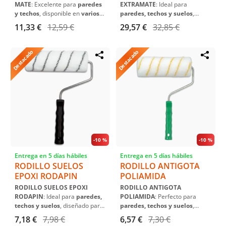
MATE
: Excelente para
paredes
EXTRAMATE
: Ideal para
y techos
, disponible en
varios
paredes, techos y suelos
,
colores y tamaños
para
proporciona un acabado
extra
11,33 €
12,59 €
29,57 €
32,85 €
adaptarse a cualquier proyecto.
mate
y una cobertura
excepcional.
Destacado
Destacado
-
10 %
-
10 %
Entrega en 5 días hábiles
Entrega en 5 días hábiles
RODILLO SUELOS
RODILLO ANTIGOTA
EPOXI RODAPIN
POLIAMIDA
RODILLO SUELOS EPOXI
RODILLO ANTIGOTA
RODAPIN
: Ideal para
paredes,
POLIAMIDA
: Perfecto para
techos y suelos
, diseñado para
paredes, techos y suelos
,
aplicaciones de epoxi
.
ofrece una aplicación
limpia y
7,18 €
7,98 €
6,57 €
7,30 €
Disponible en varios tamaños.
eficiente
. Disponible en varios